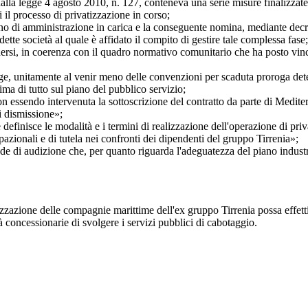
dalla legge 4 agosto 2010, n. 127, conteneva una serie misure finalizzate
 il processo di privatizzazione in corso;
rgano di amministrazione in carica e la conseguente nomina, mediante dec
dette società al quale è affidato il compito di gestire tale complessa fase;
ersi, in coerenza con il quadro normativo comunitario che ha posto vinc
egge, unitamente al venir meno delle convenzioni per scaduta proroga dete
ma di tutto sul piano del pubblico servizio;
 essendo intervenuta la sottoscrizione del contratto da parte di Medite
i dismissione»;
definisce le modalità e i termini di realizzazione dell'operazione di priv
azionali e di tutela nei confronti dei dipendenti del gruppo Tirrenia»;
de di audizione che, per quanto riguarda l'adeguatezza del piano industria
vatizzazione delle compagnie marittime dell'ex gruppo Tirrenia possa effe
à concessionarie di svolgere i servizi pubblici di cabotaggio.