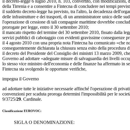
il decreto-legge 6 luglio 2010, n. 103, convertito, con modificazioni, 
della Tirrenia e a consentire a Fintecna di concludere nei tempi previsti
il suddetto decreto-legge ha previsto, tra l'altro, la decadenza dell'o
delle infrastrutture e dei trasporti, di un amministratore unico delle sud
l'operazione di cessione di tali compagnie marittime dovrebbe conclud
prorogate per legge, entro il 30 settembre 2010;
il mancato rispetto del termine del 30 settembre 2010, fissato dalla l
servizi pubblici di cabotaggio con evidenti gravissime conseguenze pri
il 4 agosto 2010 con una propria nota Fintecna ha comunicato «che non
conseguentemente dichiarata la chiusura senza esito della procedura d
il decreto del Presidente del Consiglio dei ministri 13 marzo 2009, che 
Governo ad adottare «adeguate misure di salvaguardia dei livelli occup
lo stesso vice ministro dell'economia e delle finanze ha affermato in se
Fintecna sta svolgendo le opportune verifiche,
impegna il Governo
ad adottare tutte le iniziative necessarie affinché l'operazione di pri
convenzioni per scaduta proroga determini l'impossibilità per le societ
9/3725/
29
. Cardinale.
Classificazione EUROVOC:
SIGLA O DENOMINAZIONE: