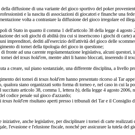
o della diffusione di una variante del gioco sportivo del poker provenien
ofessionisti e la nascita di associazioni di giocatori e finanche una fed
mentazione volta a contrastare la diffusione del gioco irregolare ed illega
onopoli di Stato in quanto il comma 1 dell'articolo 38 della legge 4 agost
zione dei soli giochi di abilità (tra cui si inseriscono i giochi di carte)
uni imprenditori, dediti all'esercizio dell'attività del gioco delle scommes
lgimento di tornei della tipologia del gioco in questione;
, di fronte ad una carente regolamentazione legislativa, alcuni questori, 
i tornei del
texas hold'em
, mentre altri li hanno bloccati, inserendo il
tex
uta a creare, sul piano sostanziale, una differente disciplina, a livello pro
lgimento dei tornei di
texas hold'em
hanno presentato ricorso al Tar appe
po, qualora siano organizzati sotto forma di torneo e, nel caso in cui la po
del succitato articolo 38, comma 1, lettera
b)
, della legge 4 agosto 2006, n
1 del codice penale sul gioco d'azzardo;
di
texas hold'em
risultano aperti presso i tribunali del Tar e il Consiglio
niziative, anche legislative, per disciplinare i tornei di carte realizzati
egale, l'evasione e l'elusione fiscale, nonché per assicurare la tutela del g