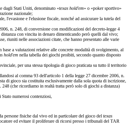
te dagli Stati Uniti, denominato «
texas hold'em
» o «poker sportivo»
erazione nazionale;
le, l'evasione e l'elusione fiscale, nonché ad assicurare la tutela del
o 2006, n. 248, di conversione con modificazioni del decreto-legge 4
 a distanza con vincita in denaro dimenticando però quelli dal vivo;
se, riuniti nelle associazioni citate, che hanno presentato alle varie
in base a valutazioni relative alle concrete modalità di svolgimento, al
as hold'em
nella tabella dei giochi proibiti, secondo quanto disposto
vinciale, per una stessa tipologia di gioco praticata su tutto il territorio
llandosi al comma 93 dell'articolo 1 della legge 27 dicembre 2006, n.
sta di gioco sia costituita esclusivamente dalla sola quota di iscrizione,
. 248 (che ricordiamo in realtà tratta però solo di giochi a distanza)
 di Stato numerosi contenziosi,
 da persone fisiche dal vivo ed in particolare del gioco del
texas
iocatore ed evitare il proliferare di ricorsi presso i tribunali del TAR