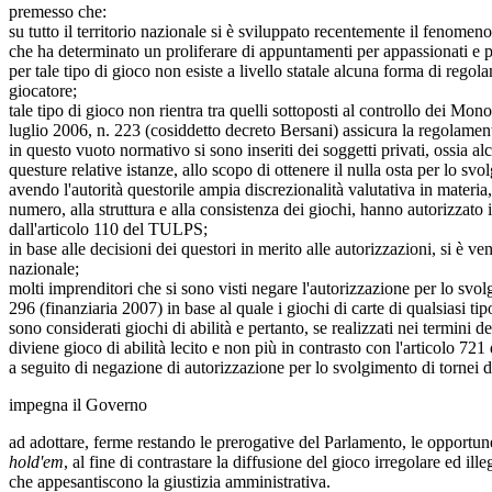
premesso che:
su tutto il territorio nazionale si è sviluppato recentemente il fenomen
che ha determinato un proliferare di appuntamenti per appassionati e pr
per tale tipo di gioco non esiste a livello statale alcuna forma di regola
giocatore;
tale tipo di gioco non rientra tra quelli sottoposti al controllo dei M
luglio 2006, n. 223 (cosiddetto decreto Bersani) assicura la regolamenta
in questo vuoto normativo si sono inseriti dei soggetti privati, ossia alc
questure relative istanze, allo scopo di ottenere il nulla osta per lo svo
avendo l'autorità questorile ampia discrezionalità valutativa in materia
numero, alla struttura e alla consistenza dei giochi, hanno autorizzato 
dall'articolo 110 del TULPS;
in base alle decisioni dei questori in merito alle autorizzazioni, si è ven
nazionale;
molti imprenditori che si sono visti negare l'autorizzazione per lo svo
296 (finanziaria 2007) in base al quale i giochi di carte di qualsiasi ti
sono considerati giochi di abilità e pertanto, se realizzati nei termini 
diviene gioco di abilità lecito e non più in contrasto con l'articolo 72
a seguito di negazione di autorizzazione per lo svolgimento di tornei 
impegna il Governo
ad adottare, ferme restando le prerogative del Parlamento, le opportune i
hold'em
, al fine di contrastare la diffusione del gioco irregolare ed ill
che appesantiscono la giustizia amministrativa.