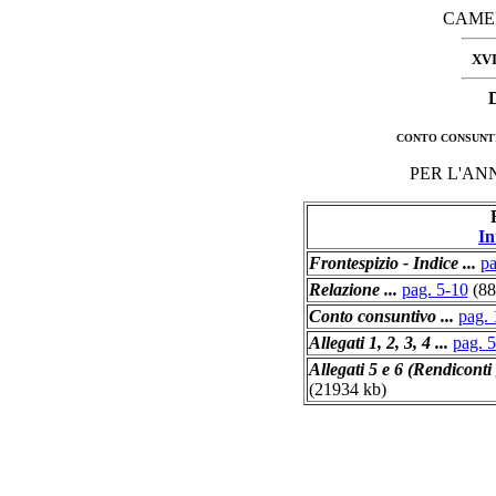
CAMER
XV
D
CONTO CONSUNTI
PER L'AN
In
Frontespizio - Indice ...
pa
Relazione ...
pag. 5-10
(88
Conto consuntivo ...
pag. 
Allegati 1, 2, 3, 4 ...
pag. 
Allegati 5 e 6 (Rendiconti
(21934 kb)