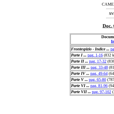
CAMER
XV
Doc.
Docume
I
Frontespizio - Indice ...
pa
Parte I ...
pag. 1-16
(832 k
Parte II ...
pag. 17-32
(838
Parte III ...
pag. 33-48
(81
Parte IV ...
pag. 49-64
(64
Parte V ...
pag. 65-80
(787
Parte VI ...
pag. 81-96
(94
Parte VII ...
pag. 97-102
(