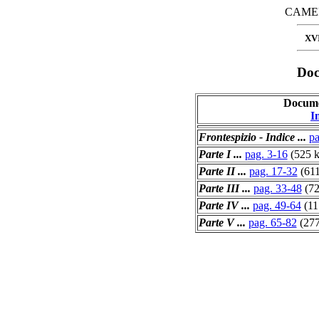
CAMER
XV
Doc
Docume
I
Frontespizio - Indice ...
pa
Parte I ...
pag. 3-16
(525 k
Parte II ...
pag. 17-32
(611
Parte III ...
pag. 33-48
(72
Parte IV ...
pag. 49-64
(11
Parte V ...
pag. 65-82
(277