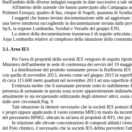
8
nell'ambito delle diverse indagini eseguite in date successive a tale 
All'interno delle aziende che hanno partecipato alla Campagna acque
Polimeri Europa), quattro di Itas, cinque di Sogefi, quaranta di Syndia
I soggetti che hanno inviato documentazione utile ad aggiornare il q
una breve istruttoria raccogliendo la documentazione inviata dalla prov
SpA, la regione Lombardia, Syndial e Versalis del gruppo ENI.
La sintesi della documentazione trasmessa è di seguito articolata per 
Arpa Lombardia relative al complesso della situazione della contaminazi
3.1. Area IES
Per l'area di proprietà della società IES vengono di seguito riporta
Ministero dell'ambiente in sede di conferenza dei servizi del 19 maggio
La distribuzione del prodotto surnatante presso la Raffineria IES e l
con quella di novembre 2013, mostra come nel giugno 2015 la superficie
di circa 115.600 metri quadrati nel novembre 2013 ad una superficie 
Evidenzia inoltre che il surnatante presente sotto lo stabilimento Bel
presenza di surnatante in questa zona scorre apparentemente indisturba
attualmente lo sta recuperando utilizzando degli
skimmer
attivi, ossia
dalle aree circostanti.
Pag. 9
Tale situazione fa ritenere necessario che la società IES potenzi il si
e propri oppure applicando il vuoto (sistema MPE) in modo da increment
del piezometro BP002, ubicato in un'area di proprietà di RFI, che pur 
In relazione alle elevate concentrazioni di composti alifatici clorurati
del Polo chimico, è necessario che la società IES debba prevedere l'at