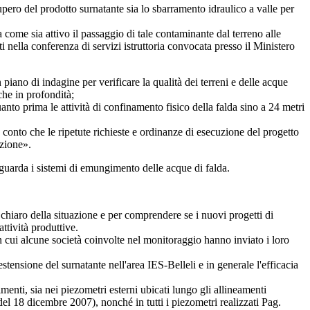
ero del prodotto surnatante sia lo sbarramento idraulico a valle per
ome sia attivo il passaggio di tale contaminante dal terreno alle
i nella conferenza di servizi istruttoria convocata presso il Ministero
ano di indagine per verificare la qualità dei terreni e delle acque
che in profondità;
to prima le attività di confinamento fisico della falda sino a 24 metri
onto che le ripetute richieste e ordinanze di esecuzione del progetto
azione».
guarda i sistemi di emungimento delle acque di falda.
ro della situazione e per comprendere se i nuovi progetti di
ttività produttive.
n cui alcune società coinvolte nel monitoraggio hanno inviato i loro
tensione del surnatante nell'area IES-Belleli e in generale l'efficacia
nti, sia nei piezometri esterni ubicati lungo gli allineamenti
del 18 dicembre 2007), nonché in tutti i piezometri realizzati
Pag.