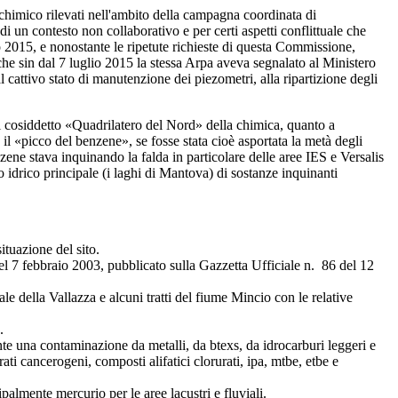
imico rilevati nell'ambito della campagna coordinata di
i di un contesto non collaborativo e per certi aspetti conflittuale che
no 2015, e nonostante le ripetute richieste di questa Commissione,
o che sin dal 7 luglio 2015 la stessa Arpa aveva segnalato al Ministero
al cattivo stato di manutenzione dei piezometri, alla ripartizione degli
l cosiddetto «Quadrilatero del Nord» della chimica, quanto a
l «picco del benzene», se fosse stata cioè asportata la metà degli
ene stava inquinando la falda in particolare delle aree IES e Versalis
o idrico principale (i laghi di Mantova) di sostanze inquinanti
tuazione del sito.
 7 febbraio 2003, pubblicato sulla Gazzetta Ufficiale n. 86 del 12
le della Vallazza e alcuni tratti del fiume Mincio con le relative
.
e una contaminazione da metalli, da btexs, da idrocarburi leggeri e
ti cancerogeni, composti alifatici clorurati, ipa, mtbe, etbe e
almente mercurio per le aree lacustri e fluviali.