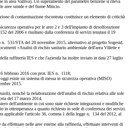
he in area Valliva). Un superamento del parametro benzene si rileva
lle aree umide e del fiume Mincio.
one di contaminazione riscontrata costituisce un elemento di criticità
sicurezza operativa per le aree 2 e 3 dell'impianto di desolforazione
 152 del 2006 e risultano dalla conferenza di servizi tenutasi il 19
to n. 531/STA del 20 novembre 2015, alternativo al progetto Sogesid.
menti «Analisi di rischio sanitario ambientale dell'area Villette e
lla raffineria IES e che l'azienda ha inoltre inviato in data 27 luglio
6 febbraio 2016 con prot. IES n. 1118;
ggi esiste un sistema di messa in sicurezza operativa (MISO)
ovembre 2015.
), nonché la rielaborazione dell'analisi di rischio relativa alle sole
ttoria del 17 marzo 2014.
ero dell'ambiente in cui sono state richieste integrazioni e modifiche
hio in ottemperanza a quanto richiesto in sede di conferenza dei servizi.
ra applicabile l'articolo 36, comma 1 della legge n. 134 del 2012, al
 effettuare nelle aree esterne alla raffineria, effettuare interventi di