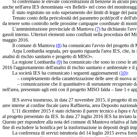
Si confermano le elevate concentrazioni di benzene in alcuni piezomet
anche nell'area IES denominata «ex Belleli» nel corso del monitoraggio
È stato registrato un solo superamento dei limiti di legge del param
Tenuto conto della pericolosità del parametro pcdd/pcdf e dell'ubicazi
da tenere sotto controllo nelle prossime campagne coordinate di monito
L'amministrazione provinciale di Mantova
(7)
ha dichiarato l'avv
gasoli interno. Ulteriori elementi sono confluiti nella procedura del Min
maggio 2016.
Il comune di Mantova
(8)
ha comunicato l'avvio del progetto di 
Arpa Lombardia segnala, per quanto riguarda l'area IES, che, in sede 
analisi di rischio sanitario e progetto di MISO».
La regione Lombardia
(9)
ha comunicato che sono in corso le attiv
2016 l'aggiornamento dell'analisi di rischio sanitario e ambientale e il
La società IES ha comunicato i seguenti aggiornamenti
(10)
:
– completamento della caratterizzazione delle aree di nuova acquisi
– comunicazione che il quantitativo di surnatante recuperato dal no
nell'area, presentato agli enti con il progetto MISO falda – fase 1 e
IES aveva trasmesso, in data 27 novembre 2015, il progetto di messa in
aree interne al confine fiscale (area Raffineria, area Deposito nazional
L'11 dicembre 2015 è stato richiesto il parere tecnico a Ispra e Arpa.
al progetto presentato da IES. In data 27 luglio 2016 IES ha inviato la 
Questo per rispondere alla nota del comune di Mantova relativa al fatto
fine di escludere la bonifica per la trasformazione in depositi degli imp
La conferenza di servizi istruttoria del 14 luglio 2015 aveva formulato l