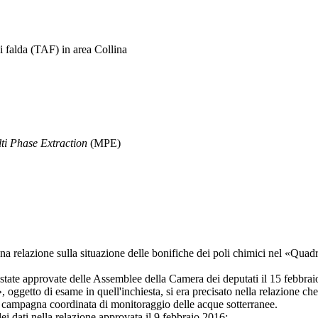
falda (TAF) in area Collina
ti Phase Extraction
(MPE)
lazione sulla situazione delle bonifiche dei poli chimici nel «Quadr
ate approvate delle Assemblee della Camera dei deputati il 15 febbrai
to di esame in quell'inchiesta, si era precisato nella relazione che l
nte campagna coordinata di monitoraggio delle acque sotterranee.
ati nella relazione approvata il 9 febbraio 2016: