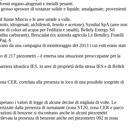
enti organo-alogenati e metalli pesanti.
i grosso spessore di sostanze solide e liquide, amalgamate, provenienti
l fiume Mincio e le aree umide a valle.
lo, idrogenati, alchifenoli, fenolo e acetone), Syndial SpA (aree non
one di colori ad acqua per l'edilizia e smalti), Bellely Energy Srl
ita carburanti), Brescialat (ex azienda agricola Le Betulle), Fratelli
Pag. 6
vano da una campagna di monitoraggio del 2013 i cui esiti erano stati
o di 217 piezometri – è emersa una situazione preoccupante per la
iera idraulica IES, in aree di proprietà della stessa IES e di Belleli
a CER, correlata alla presenza in loco di una possibile sorgente di
perano i valori di legge di alcune decine di migliaia di volte. Le
ratterizzate dalla presenza di surnatante (zona ST20, zona CER e parco
ntrazioni di benzene si riscontrano anche in alcuni piezometri
ta rilevata la presenza di benzene anche nel piezometro 092 in zona