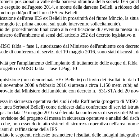
ri posizionati a valle della barriera idraulica della società IES (anc
 eseguito nell'agosto 2014, a monte della darsena Belleli, a ridosso de
etro pcdd/pcdf nell'area IES ex Belleli.
one dell'area IES ex Belleli in prossimità del fiume Mincio, la situazi
raggio (e, prima ancora, sul quale intervenire sollecitamente).
io del procedimento finalizzato alla certificazione di avvenuta messa in 
istero dell'ambiente ai sensi dell'articolo 252 del decreto legislativo n.
MISO falda – fase 1, autorizzato dal Ministero dell'ambiente con decre
di conferenza di servizi del 19 maggio 2016, sono stati discussi i docu
ità per l'ampliamento dell'impianto di trattamento delle acque di falda de
 progetto di MISO falda – fase 1.
Pag. 10
zione (area denominata «Ex Belleli») ed invio dei risultati in data 1
vembre 2008 a febbraio 2016 si attesta a circa 1.150 metri cubi; ad o
 approvato dal Ministero dell'ambiente con decreto n. 531/STA del 20 n
 sicurezza operativa dei suoli della Raffineria (progetto di MISO suoli
e, area Serbatoi Belleli) come richiesto dalla conferenza di servizi istru
 In data 19 maggio 2016 si è tenuta la conferenza di servizi del Minist
revisione del progetto di messa in sicurezza operativa e analisi del risc
 che, non essendo in atto sistemi di sicurezza operativa nell'area, non e
ianti di raffinazione della IES.
e seguenti richieste: trasmettere i risultati delle indagini integrative da