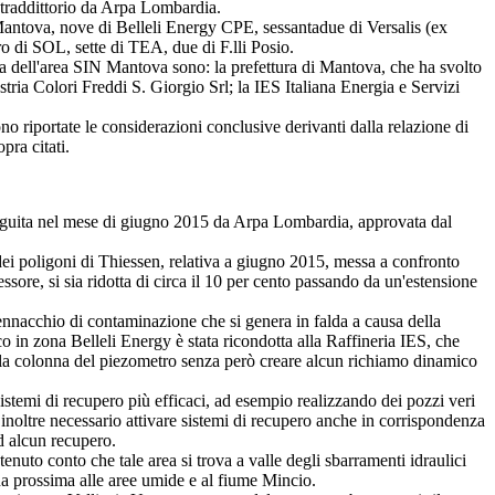
ontraddittorio da Arpa Lombardia.
ntova, nove di Belleli Energy CPE, sessantadue di Versalis (ex
ro di SOL, sette di TEA, due di F.lli Posio.
a dell'area SIN Mantova sono: la prefettura di Mantova, che ha svolto
tria Colori Freddi S. Giorgio Srl; la IES Italiana Energia e Servizi
 riportate le considerazioni conclusive derivanti dalla relazione di
pra citati.
eseguita nel mese di giugno 2015 da Arpa Lombardia, approvata dal
ei poligoni di Thiessen, relativa a giugno 2015, messa a confronto
ore, si sia ridotta di circa il 10 per cento passando da un'estensione
pennacchio di contaminazione che si genera in falda a causa della
 in zona Belleli Energy è stata ricondotta alla Raffineria IES, che
della colonna del piezometro senza però creare alcun richiamo dinamico
istemi di recupero più efficaci, ad esempio realizzando dei pozzi veri
inoltre necessario attivare sistemi di recupero anche in corrispondenza
d alcun recupero.
enuto conto che tale area si trova a valle degli sbarramenti idraulici
ona prossima alle aree umide e al fiume Mincio.