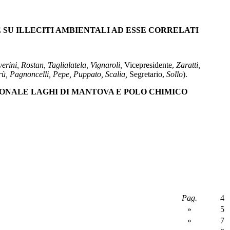
 SU ILLECITI AMBIENTALI AD ESSE CORRELATI
rini, Rostan, Taglialatela, Vignaroli,
Vicepresidente,
Zaratti,
ù, Pagnoncelli, Pepe, Puppato, Scalia,
Segretario,
Sollo
).
IONALE LAGHI DI MANTOVA E POLO CHIMICO
Pag.
4
»
5
»
7