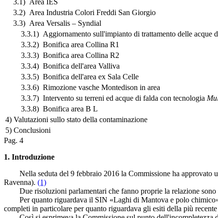
3.1) Area IES
3.2) Area Industria Colori Freddi San Giorgio
3.3) Area Versalis – Syndial
3.3.1) Aggiornamento sull'impianto di trattamento delle acque di 
3.3.2) Bonifica area Collina R1
3.3.3) Bonifica area Collina R2
3.3.4) Bonifica dell'area Valliva
3.3.5) Bonifica dell'area ex Sala Celle
3.3.6) Rimozione vasche Montedison in area
3.3.7) Intervento su terreni ed acque di falda con tecnologia
Mul
3.3.8) Bonifica area B L
4) Valutazioni sullo stato della contaminazione
5) Conclusioni
Pag. 4
1. Introduzione
Nella seduta del 9 febbraio 2016 la Commissione ha approvato una re
Ravenna).
(1)
Due risoluzioni parlamentari che fanno proprie la relazione sono st
Per quanto riguardava il SIN «Laghi di Mantova e polo chimico», ogget
completi in particolare per quanto riguardava gli esiti della più rece
Così si esprimeva la Commissione sul punto dell'incompletezza dei d