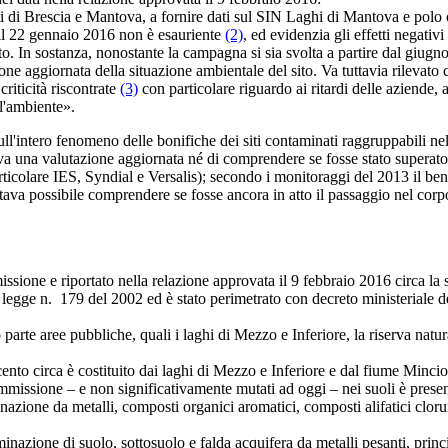
Brescia e Mantova, a fornire dati sul SIN Laghi di Mantova e polo ch
 il 22 gennaio 2016 non è esauriente
(2)
, ed evidenzia gli effetti negativ
ito. In sostanza, nonostante la campagna si sia svolta a partire dal giug
azione aggiornata della situazione ambientale del sito. Va tuttavia rilevat
riticità riscontrate
(3)
con particolare riguardo ai ritardi delle aziende, 
l'ambiente».
'intero fenomeno delle bonifiche dei siti contaminati raggruppabili ne
a una valutazione aggiornata né di comprendere se fosse stato superato i
icolare IES, Syndial e Versalis); secondo i monitoraggi del 2013 il benz
ltava possibile comprendere se fosse ancora in atto il passaggio nel corp
one e riportato nella relazione approvata il 9 febbraio 2016 circa la si
gge n. 179 del 2002 ed è stato perimetrato con decreto ministeriale del
arte aree pubbliche, quali i laghi di Mezzo e Inferiore, la riserva natura
nto circa è costituito dai laghi di Mezzo e Inferiore e dal fiume Mincio
ssione – e non significativamente mutati ad oggi – nei suoli è present
zione da metalli, composti organici aromatici, composti alifatici clorura
zione di suolo, sottosuolo e falda acquifera da metalli pesanti, princip