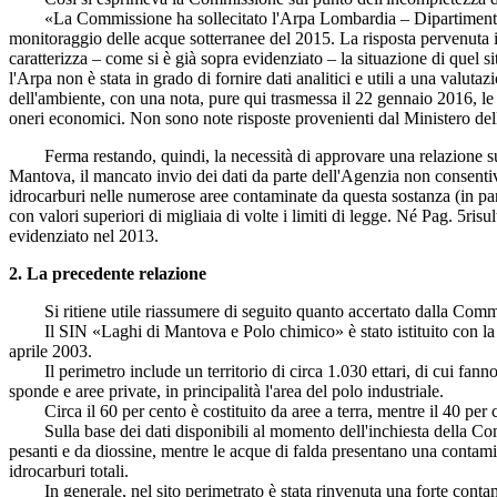
«La Commissione ha sollecitato l'Arpa Lombardia – Dipartimenti di 
monitoraggio delle acque sotterranee del 2015. La risposta pervenuta
caratterizza – come si è già sopra evidenziato – la situazione di quel s
l'Arpa non è stata in grado di fornire dati analitici e utili a una valut
dell'ambiente, con una nota, pure qui trasmessa il 22 gennaio 2016, le c
oneri economici. Non sono note risposte provenienti dal Ministero del
Ferma restando, quindi, la necessità di approvare una relazione sull
Mantova, il mancato invio dei dati da parte dell'Agenzia non consentiv
idrocarburi nelle numerose aree contaminate da questa sostanza (in part
con valori superiori di migliaia di volte i limiti di legge. Né
Pag. 5
risu
evidenziato nel 2013.
2. La precedente relazione
Si ritiene utile riassumere di seguito quanto accertato dalla Commissi
Il SIN «Laghi di Mantova e Polo chimico» è stato istituito con la le
aprile 2003.
Il perimetro include un territorio di circa 1.030 ettari, di cui fanno p
sponde e aree private, in principalità l'area del polo industriale.
Circa il 60 per cento è costituito da aree a terra, mentre il 40 per ce
Sulla base dei dati disponibili al momento dell'inchiesta della Commi
pesanti e da diossine, mentre le acque di falda presentano una contamina
idrocarburi totali.
In generale, nel sito perimetrato è stata rinvenuta una forte contamina