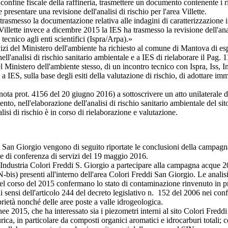
onfine fiscale della raffineria, trasmettere un documento contenente i risu
e presentare una revisione dell'analisi di rischio per l'area Villette.
so la documentazione relativa alle indagini di caratterizzazione integ
 Villette invece a dicembre 2015 la IES ha trasmesso la revisione dell'anal
 tecnico agli enti scientifici (Ispra/Arpa).»
el Ministero dell'ambiente ha richiesto al comune di Mantova di esprim
ll'analisi di rischio sanitario ambientale e a IES di rielaborare il
Pag. 1
 Ministero dell'ambiente stesso, di un incontro tecnico con Ispra, Iss, Inai
e e a IES, sulla base degli esiti della valutazione di rischio, di adotta
 prot. 4156 del 20 giugno 2016) a sottoscrivere un atto unilaterale d'ob
to, nell'elaborazione dell'analisi di rischio sanitario ambientale del sito
isi di rischio è in corso di rielaborazione e valutazione.
San Giorgio vengono di seguito riportate le conclusioni della campagna
 di conferenza di servizi del 19 maggio 2016.
ustria Colori Freddi S. Giorgio a partecipare alla campagna acque 2015, 
is) presenti all'interno dell'area Colori Freddi San Giorgio. Le analisi
 nel corso del 2015 confermano lo stato di contaminazione rinvenuto in p
ensi dell'articolo 244 del decreto legislativo n. 152 del 2006 nei conf
oprietà nonché delle aree poste a valle idrogeologica.
5, che ha interessato sia i piezometri interni al sito Colori Freddi San
ca, in particolare da composti organici aromatici e idrocarburi totali; co