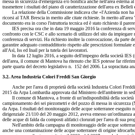
messa in sicurezza d'emergenza e/o bonifica anche nell'area esterna al c
trasmettere i risultati del piano di caratterizzazione dell'area ex Belleli 
La relazione della Commissione indicava che «l'Azienda non ha trasmes
ricorsi al TAR Brescia in merito alle citate richieste. In merito all'area
documento era in corso l'istruttoria tecnica ed è stato richiesto il parere
IES precisa ora che in data 19 maggio 2016 la conferenza di servizi d
confronto con le CSC e allo scenario di utilizzo del sito da impiegare ne
conferenza di servizi. Ha richiesto inoltre la convocazione, da parte del
garantire adeguato contraddittorio rispetto alle prescrizioni formulat
all'Asl, Iss ed Inail per la tutela dei lavoratori.
In data 12 luglio 2016, a seguito dell'impegno della società IES (nota
dell'area, il comune di Mantova ha ritenuto che IES potesse far riferimen
parte quarta del decreto legislativo n. 152 del 2006. La sopracitata anal
3.2. Area Industria Colori Freddi San Giorgio
Anche per l'area di proprietà della società Industria Colori Freddi 
2015 da Arpa Lombardia approvata dal Ministero dell'ambiente in sede
Il comune di Mantova, a fronte di un'indisponibilità della società Ind
campionamento dei sei piezometri e del pozzo di messa in sicurezza (N-b
da Arpa. I risultati del monitoraggio delle acque sotterranee eseguito
dirigenziale 21/110 del 20 maggio 2012, aveva emesso un'ordinanza ai s
delle acque di falda da composti alifatici clorurati per l'area di sua pr
Nell'ambito della campagna di monitoraggio delle acque sotterranee 201
anche una contaminazione delle acque sotterranee di origine idrocarburi