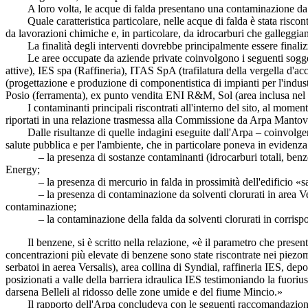
A loro volta, le acque di falda presentano una contaminazione da solv
Quale caratteristica particolare, nelle acque di falda è stata riscont
da lavorazioni chimiche e, in particolare, da idrocarburi che galleggian
La finalità degli interventi dovrebbe principalmente essere finalizza
Le aree occupate da aziende private coinvolgono i seguenti soggetti:
attive), IES spa (Raffineria), ITAS SpA (trafilatura della vergella d'acc
(progettazione e produzione di componentistica di impianti per l'indust
Posio (ferramenta), ex punto vendita ENI R&M, Sol (area inclusa nel S
I contaminanti principali riscontrati all'interno del sito, al moment
riportati in una relazione trasmessa alla Commissione da Arpa Manto
Dalle risultanze di quelle indagini eseguite dall'Arpa – coinvolgent
salute pubblica e per l'ambiente, che in particolare poneva in evidenza
– la presenza di sostanze contaminanti (idrocarburi totali, benzene, mt
Energy;
– la presenza di mercurio in falda in prossimità dell'edificio «sala 
– la presenza di contaminazione da solventi clorurati in area Versal
contaminazione;
– la contaminazione della falda da solventi clorurati in corrispon
Il benzene, si è scritto nella relazione, «è il parametro che presenta 
concentrazioni più elevate di benzene sono state riscontrate nei piezom
serbatoi in aerea Versalis), area collina di Syndial, raffineria IES, de
posizionati a valle della barriera idraulica IES testimoniando la fuoriu
darsena Belleli al ridosso delle zone umide e del fiume Mincio.»
Il rapporto dell'Arpa concludeva con le seguenti raccomandazion