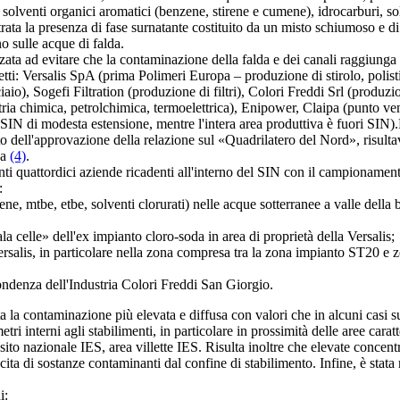
enti organici aromatici (benzene, stirene e cumene), idrocarburi, solv
rata la presenza di fase surnatante costituito da un misto schiumoso e d
o sulle acque di falda.
ta ad evitare che la contaminazione della falda e dei canali raggiunga i
 Versalis SpA (prima Polimeri Europa – produzione di stirolo, polistiro
iaio), Sogefi Filtration (produzione di filtri), Colori Freddi Srl (produzi
ria chimica, petrolchimica, termoelettrica), Enipower, Claipa (punto vend
IN di modesta estensione, mentre l'intera area produttiva è fuori SIN).
o dell'approvazione della relazione sul «Quadrilatero del Nord», risulta
va
(4)
.
i quattordici aziende ricadenti all'interno del SIN con il campionament
:
be, etbe, solventi clorurati) nelle acque sotterranee a valle della barr
celle» dell'ex impianto cloro-soda in area di proprietà della Versalis;
is, in particolare nella zona compresa tra la zona impianto ST20 e zon
denza dell'Industria Colori Freddi San Giorgio.
la contaminazione più elevata e diffusa con valori che in alcuni casi su
etri interni agli stabilimenti, in particolare in prossimità delle aree ca
posito nazionale IES, area villette IES. Risulta inoltre che elevate conce
scita di sostanze contaminanti dal confine di stabilimento. Infine, è sta
i: