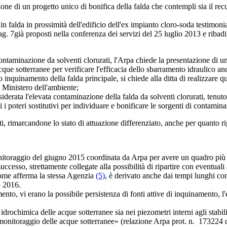
di un progetto unico di bonifica della falda che contempli sia il recup
lda in prossimità dell'edificio dell'ex impianto cloro-soda testimonia c
ag. 7
già proposti nella conferenza dei servizi del 25 luglio 2013 e ribadit
inazione da solventi clorurati, l'Arpa chiede la presentazione di un pi
que sotterranee per verificare l'efficacia dello sbarramento idraulico an
uinamento della falda principale, si chiede alla ditta di realizzare quan
l Ministero dell'ambiente;
ta l'elevata contaminazione della falda da solventi clorurati, tenuto c
i i poteri sostitutivi per individuare e bonificare le sorgenti di contamin
, rimarcandone lo stato di attuazione differenziato, anche per quanto ri
ggio del giugno 2015 coordinata da Arpa per avere un quadro più chia
cesso, strettamente collegate alla possibilità di ripartire con eventuali a
ome afferma la stessa Agenzia
(5)
, è derivato anche dai tempi lunghi co
io 2016.
o, vi erano la possibile persistenza di fonti attive di inquinamento, l'es
chimica delle acque sotterranee sia nei piezometri interni agli stabilime
di monitoraggio delle acque sotterranee» (relazione Arpa prot. n. 173224 