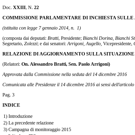
Doc.
XXIII
, N.
22
COMMISSIONE PARLAMENTARE DI INCHIESTA SULLE AT
(istituita con legge 7 gennaio 2014, n. 1)
(composta dai deputati:
Bratti
, Presidente;
Bianchi Dorina, Bianchi Ste
Segretario,
Zolezzi
; e dai senatori:
Arrigoni, Augello,
Vicepresidente,
RELAZIONE DI AGGIORNAMENTO SULLA SITUAZIONE D
(Relatori:
On. Alessandro Bratti, Sen. Paolo Arrigoni)
Approvata dalla Commissione nella seduta del 14 dicembre 2016
Comunicata alle Presidenze il 14 dicembre 2016 ai sensi dell'articol
Pag. 3
INDICE
1) Introduzione
2) La precedente relazione
3) Campagna di monitoraggio 2015