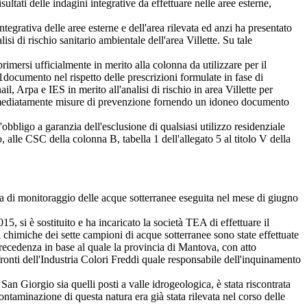
ltati delle indagini integrative da effettuare nelle aree esterne,
rativa delle aree esterne e dell'area rilevata ed anzi ha presentato
isi di rischio sanitario ambientale dell'area Villette. Su tale
ersi ufficialmente in merito alla colonna da utilizzare per il
1
documento nel rispetto delle prescrizioni formulate in fase di
l, Arpa e IES in merito all'analisi di rischio in area Villette per
re immediatamente misure di prevenzione fornendo un idoneo documento
bligo a garanzia dell'esclusione di qualsiasi utilizzo residenziale
, alle CSC della colonna B, tabella 1 dell'allegato 5 al titolo V della
 di monitoraggio delle acque sotterranee eseguita nel mese di giugno
si è sostituito e ha incaricato la società TEA di effettuare il
 chimiche dei sette campioni di acque sotterranee sono state effettuate
recedenza in base al quale la provincia di Mantova, con atto
ronti dell'Industria Colori Freddi quale responsabile dell'inquinamento
 Giorgio sia quelli posti a valle idrogeologica, è stata riscontrata
ntaminazione di questa natura era già stata rilevata nel corso delle