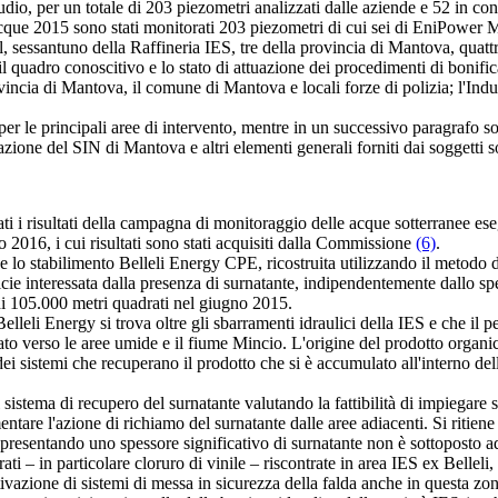
studio, per un totale di 203 piezometri analizzati dalle aziende e 52 in c
 2015 sono stati monitorati 203 piezometri di cui sei di EniPower Ma
l, sessantuno della Raffineria IES, tre della provincia di Mantova, quatt
uadro conoscitivo e lo stato di attuazione dei procedimenti di bonific
incia di Mantova, il comune di Mantova e locali forze di polizia; l'Indus
le principali aree di intervento, mentre in un successivo paragrafo sono
one del SIN di Mantova e altri elementi generali forniti dai soggetti so
ti i risultati della campagna di monitoraggio delle acque sotterranee 
 2016, i cui risultati sono stati acquisiti dalla Commissione
(6)
.
o stabilimento Belleli Energy CPE, ricostruita utilizzando il metodo d
 interessata dalla presenza di surnatante, indipendentemente dallo spess
di 105.000 metri quadrati nel giugno 2015.
leli Energy si trova oltre gli sbarramenti idraulici della IES e che il 
to verso le aree umide e il fiume Mincio. L'origine del prodotto organico
 dei sistemi che recuperano il prodotto che si è accumulato all'interno 
stema di recupero del surnatante valutando la fattibilità di impiegare s
are l'azione di richiamo del surnatante dalle aree adiacenti. Si ritiene 
presentando uno spessore significativo di surnatante non è sottoposto a
 – in particolare cloruro di vinile – riscontrate in area IES ex Belleli, t
tivazione di sistemi di messa in sicurezza della falda anche in questa z