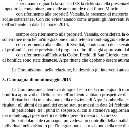
«per quanto riguarda la società IES la richiesta della presentazione 
impedire la contaminazione delle aree umide e del fiume Mincio;
con riferimento alla proprietà Versalis, la presenza di mercurio in fa
acque sotterranee. Con ciò evidenziando come urgenti gli interventi
P
dell'ambiente in data 17 marzo 2014;
sempre con riferimento alla proprietà Versalis, considerata la contam
sotterranee nonché un'integrazione di una rete di monitoraggio delle ac
con riferimento alla collina di Syndial, tenuto conto dell'elevato inq
di profondità, come previsto dal progetto di bonifica già approvato da
con riferimento all'Industria Colori Freddi di San Giorgio, considera
di bonifica sono state disattese, Arpa ritiene che debbano essere attivat
La Commissione, nella relazione, ha descritto gli interventi attivati
3. Campagna di monitoraggio 2015
La Commissione attendeva dunque l'esito della campagna di monitora
bonifica approvati dal Ministero dell'ambiente abbiano prospettive di suc
Il ritardo nella trasmissione della relazione di Arpa Lombardia, c
risultati: gli ultimi dati analitici erano stati trasmessi in data 24 febbra
In particolare, tra i punti in sospeso, di cui si attendeva aggiornament
dei monitoraggi piezometrici e delle opere di messa in sicurezza.
In particolare tale campagna prevedeva un controllo della qualità idro
individuati nello «Studio per l'integrazione e la revisione della rete 