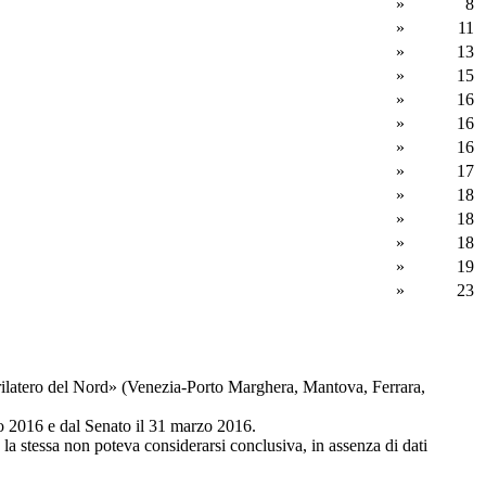
»
8
»
11
»
13
»
15
»
16
»
16
»
16
»
17
»
18
»
18
»
18
»
19
»
23
ilatero del Nord» (Venezia-Porto Marghera, Mantova, Ferrara,
o 2016 e dal Senato il 31 marzo 2016.
a stessa non poteva considerarsi conclusiva, in assenza di dati