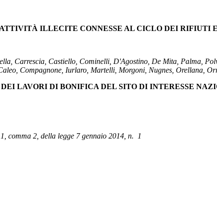
TIVITÀ ILLECITE CONNESSE AL CICLO DEI RIFIUTI E
lla, Carrescia, Castiello, Cominelli, D'Agostino, De Mita, Palma, Polve
Caleo, Compagnone, Iurlaro, Martelli, Morgoni, Nugnes, Orellana, Orr
EI LAVORI DI BONIFICA DEL SITO DI INTERESSE NAZ
o 1, comma 2, della legge 7 gennaio 2014, n. 1