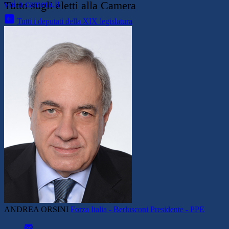
vai a camera.it
Tutto sugli eletti alla Camera
Tutti i deputati della XIX legislatura
ANDREA ORSINI
Forza Italia - Berlusconi Presidente - PPE