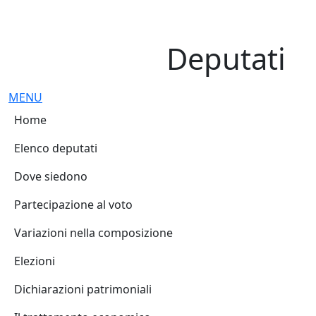
Deputati, Camera dei Deputati -
Navigazione pagine di servizio
Salta al contenuto principale
Salta al menu di navigazione
Fine pagina
Salta al contenuto principale
Salta al menu di navigazione
Vai a inizio pagina
Deputati
Espandi
Chiudi
MENU
Navigazione principale
Home
Elenco deputati
Dove siedono
Partecipazione al voto
Variazioni nella composizione
Elezioni
Dichiarazioni patrimoniali