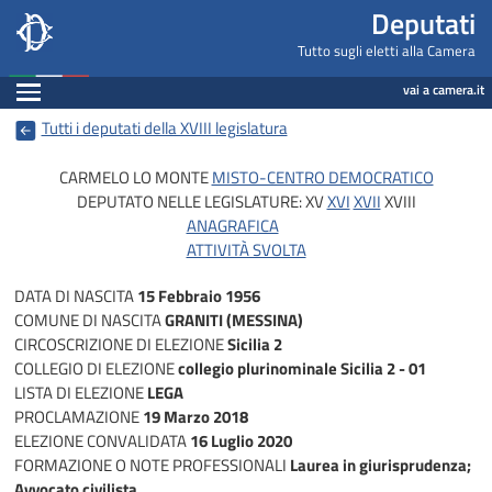
Deputati, Camera dei Deputati -
Navigazione pagine di servizio
Salta al contenuto principale
Salta al menu di navigazione
Fine pagina
Salta al contenuto principale
Salta al menu di navigazione
Vai a inizio pagina
Deputati
Tutto sugli eletti alla Camera
Espandi
vai a camera.it
Tutti i deputati della XVIII legislatura
CARMELO LO MONTE
MISTO-CENTRO DEMOCRATICO
DEPUTATO NELLE LEGISLATURE:
XV
XVI
XVII
XVIII
ANAGRAFICA
ATTIVITÀ SVOLTA
DATA DI NASCITA
15 Febbraio 1956
COMUNE DI NASCITA
GRANITI (MESSINA)
CIRCOSCRIZIONE DI ELEZIONE
Sicilia 2
COLLEGIO DI ELEZIONE
collegio plurinominale Sicilia 2 - 01
LISTA DI ELEZIONE
LEGA
PROCLAMAZIONE
19 Marzo 2018
ELEZIONE CONVALIDATA
16 Luglio 2020
FORMAZIONE O NOTE PROFESSIONALI
Laurea in giurisprudenza;
Avvocato civilista