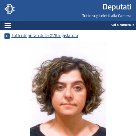
Deputati, Camera dei Deputati -
Navigazione pagine di servizio
Salta al contenuto principale
Salta al menu di navigazione
Fine pagina
Salta al contenuto principale
Salta al menu di navigazione
Vai a inizio pagina
Deputati
Tutto sugli eletti alla Camera
Espandi
vai a camera.it
Tutti i deputati della XVII legislatura