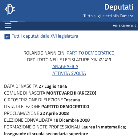
Deputati, Camera dei Deputati -
Navigazione pagine di servizio
Salta al contenuto principale
Salta al menu di navigazione
Fine pagina
Salta al contenuto principale
Salta al menu di navigazione
Vai a inizio pagina
Deputati
Tutto sugli eletti alla Camera
Espandi
vai a camera.it
Tutti i deputati della XVI legislatura
ROLANDO NANNICINI
PARTITO DEMOCRATICO
DEPUTATO NELLE LEGISLATURE:
XIV
XV
XVI
ANAGRAFICA
ATTIVITÀ SVOLTA
DATA DI NASCITA
27 Luglio 1946
COMUNE DI NASCITA
MONTEVARCHI (AREZZO)
CIRCOSCRIZIONE DI ELEZIONE
Toscana
LISTA DI ELEZIONE
PARTITO DEMOCRATICO
PROCLAMAZIONE
22 Aprile 2008
ELEZIONE CONVALIDATA
18 Dicembre 2008
FORMAZIONE O NOTE PROFESSIONALI
Laurea in matematica;
Insegnante di scuola secondaria superiore