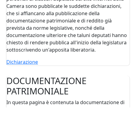
Camera sono pubblicate le suddette dichiarazioni,
che si affiancano alla pubblicazione della
documentazione patrimoniale e di reddito già
prevista da norme legislative, nonché della
documentazione ulteriore che taluni deputati hanno
chiesto di rendere pubblica all'inizio della legislatura
sottoscrivendo un'apposita liberatoria.
Dichiarazione
DOCUMENTAZIONE
PATRIMONIALE
In questa pagina è contenuta la documentazione di
cui alla legge n.
441
del 1982, comprensiva della
dichiarazione dei redditi, da depositare entro un
mese dalla scadenza del termine utile per la sua
presentazione. La documentazione è pubblicata sul