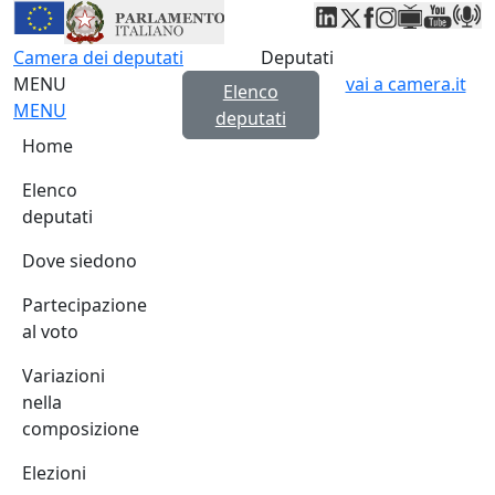
Deputati, Camera dei Deputati -
Navigazione pagine di servizio
Salta al contenuto principale
Salta al menu di navigazione
Fine pagina
Salta al contenuto principale
Salta al menu di navigazione
Vai a inizio pagina
Camera dei deputati
Deputati
MENU
vai a camera.it
Elenco
Espandi
Chiudi
MENU
deputati
Navigazione principale
Home
Elenco
deputati
Dove siedono
Partecipazione
al voto
Variazioni
nella
composizione
Elezioni