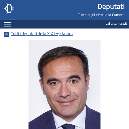
Deputati, Camera dei Deputati -
Navigazione pagine di servizio
Salta al contenuto principale
Salta al menu di navigazione
Fine pagina
Salta al contenuto principale
Salta al menu di navigazione
Vai a inizio pagina
Deputati
Tutto sugli eletti alla Camera
Espandi
vai a camera.it
Tutti i deputati della XIX legislatura