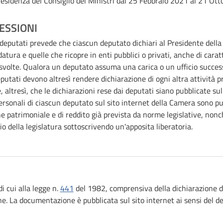
esidenza del Consiglio dei Ministri
dal 25 Febbraio 2021 al 21 Ot
ESSIONI
i deputati prevede che ciascun deputato dichiari al Presidente della 
datura e quelle che ricopre in enti pubblici o privati, anche di cara
e svolte. Qualora un deputato assuma una carica o un ufficio succ
deputati devono altresì rendere dichiarazione di ogni altra attività 
e, altresì, che le dichiarazioni rese dai deputati siano pubblicate su
ersonali di ciascun deputato sul sito internet della Camera sono pub
e patrimoniale e di reddito già prevista da norme legislative, non
io della legislatura sottoscrivendo un'apposita liberatoria.
 cui alla legge n.
441
del 1982, comprensiva della dichiarazione de
e. La documentazione è pubblicata sul sito internet ai sensi del d