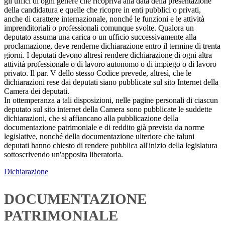
gli uffici di ogni genere che ricopriva alla data della presentazione
della candidatura e quelle che ricopre in enti pubblici o privati,
anche di carattere internazionale, nonché le funzioni e le attività
imprenditoriali o professionali comunque svolte. Qualora un
deputato assuma una carica o un ufficio successivamente alla
proclamazione, deve renderne dichiarazione entro il termine di trenta
giorni. I deputati devono altresì rendere dichiarazione di ogni altra
attività professionale o di lavoro autonomo o di impiego o di lavoro
privato. Il par. V dello stesso Codice prevede, altresì, che le
dichiarazioni rese dai deputati siano pubblicate sul sito Internet della
Camera dei deputati.
In ottemperanza a tali disposizioni, nelle pagine personali di ciascun
deputato sul sito internet della Camera sono pubblicate le suddette
dichiarazioni, che si affiancano alla pubblicazione della
documentazione patrimoniale e di reddito già prevista da norme
legislative, nonché della documentazione ulteriore che taluni
deputati hanno chiesto di rendere pubblica all'inizio della legislatura
sottoscrivendo un'apposita liberatoria.
Dichiarazione
DOCUMENTAZIONE
PATRIMONIALE