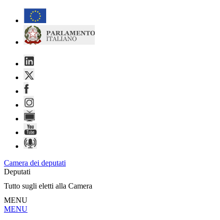
Salta
Salta
al
al
Deputati,
contenuto
menu
principale
di
Camera
navigazione
dei
Deputati
-
Camera dei deputati
Deputati
Tutto sugli eletti alla Camera
MENU
Espandi
Chiudi
MENU