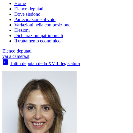
Home
Navigazione
Elenco deputati
Dove siedono
principale
Partecipazione al voto
Variazioni nella composizione
Elezioni
Dichiarazioni patrimoniali
Il trattamento economico
Elenco deputati
vai a camera.it
Tutti i deputati della XVIII legislatura