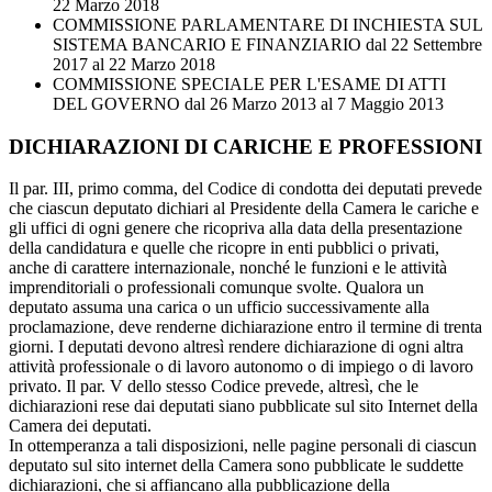
22 Marzo 2018
COMMISSIONE PARLAMENTARE DI INCHIESTA SUL
SISTEMA BANCARIO E FINANZIARIO
dal 22 Settembre
2017 al 22 Marzo 2018
COMMISSIONE SPECIALE PER L'ESAME DI ATTI
DEL GOVERNO
dal 26 Marzo 2013 al 7 Maggio 2013
DICHIARAZIONI DI CARICHE E PROFESSIONI
Il par. III, primo comma, del Codice di condotta dei deputati prevede
che ciascun deputato dichiari al Presidente della Camera le cariche e
gli uffici di ogni genere che ricopriva alla data della presentazione
della candidatura e quelle che ricopre in enti pubblici o privati,
anche di carattere internazionale, nonché le funzioni e le attività
imprenditoriali o professionali comunque svolte. Qualora un
deputato assuma una carica o un ufficio successivamente alla
proclamazione, deve renderne dichiarazione entro il termine di trenta
giorni. I deputati devono altresì rendere dichiarazione di ogni altra
attività professionale o di lavoro autonomo o di impiego o di lavoro
privato. Il par. V dello stesso Codice prevede, altresì, che le
dichiarazioni rese dai deputati siano pubblicate sul sito Internet della
Camera dei deputati.
In ottemperanza a tali disposizioni, nelle pagine personali di ciascun
deputato sul sito internet della Camera sono pubblicate le suddette
dichiarazioni, che si affiancano alla pubblicazione della