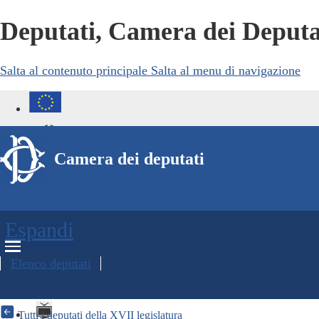
Deputati, Camera dei Deputat
Salta al contenuto principale
Salta al menu di navigazione
Camera dei deputati
MENU
Espandi
Elenco deputati
Tutti i deputati della XVII legislatura