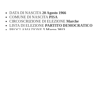
DATA DI NASCITA
20 Agosto 1966
COMUNE DI NASCITA
PISA
CIRCOSCRIZIONE DI ELEZIONE
Marche
LISTA DI ELEZIONE
PARTITO DEMOCRATICO
PROCLAMAZIONE
5 Marzo 2013
ELEZIONE CONVALIDATA
1 Luglio 2015
FORMAZIONE O NOTE PROFESSIONALI
Laurea in scienz
CESSAZIONE DAL MANDATO PARLAMENTARE
23 Lug
SOSTITUITO DA
BRIGNONE BEATRICE
Documentazione patrimoniale
GRUPPO PARLAMENTARE
PARTITO DEMOCRATICO
dal 19 Marzo 2013 al 23 Luglio 
COMPONENTE DEGLI ORGANI PARLAM