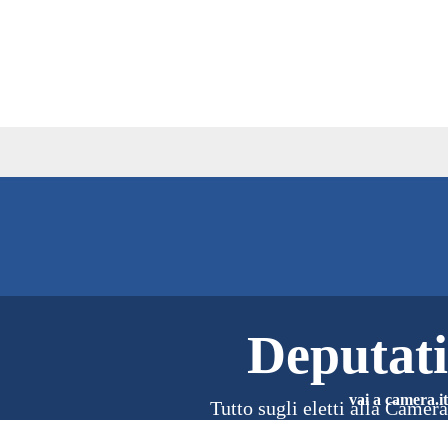
Deputati
vai a camera.it
Tutto sugli eletti alla Camera