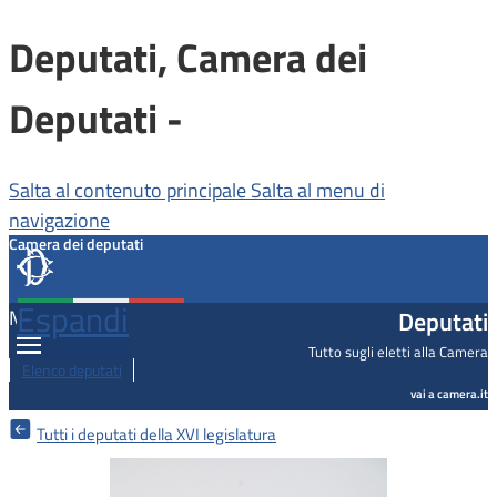
Deputati, Camera dei
Deputati -
Salta al contenuto principale
Salta al menu di
navigazione
Camera dei deputati
Espandi
Deputati
MENU
Tutto sugli eletti alla Camera
Elenco deputati
vai a camera.it
Tutti i deputati della XVI legislatura