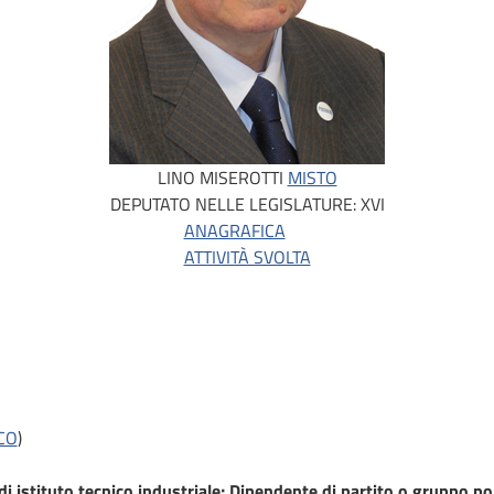
LINO MISEROTTI
MISTO
DEPUTATO NELLE LEGISLATURE:
XVI
ANAGRAFICA
ATTIVITÀ SVOLTA
CO
)
i istituto tecnico industriale; Dipendente di partito o gruppo pol