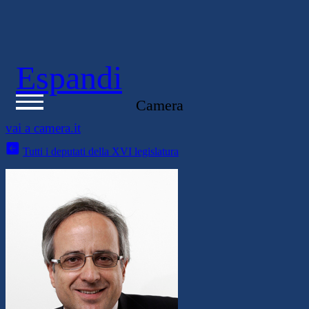
Deputati
Espandi
Tutto sugli eletti alla Camera
vai a camera.it
Tutti i deputati della XVI legislatura