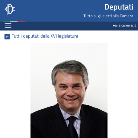
Deputati, Camera dei Deputati -
Navigazione pagine di servizio
Salta al contenuto principale
Salta al menu di navigazione
Fine pagina
Salta al contenuto principale
Salta al menu di navigazione
Vai a inizio pagina
Deputati
Tutto sugli eletti alla Camera
Espandi
vai a camera.it
Tutti i deputati della XVI legislatura