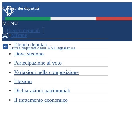
Salta
Salta
Camera dei deputati
al
al
Deputati,
contenuto
menu
MENU
Espandi
principale
di
Camera
navigazione
Elenco deputati
Navigazione
Home
Chiudi
MENU
dei
principale
Elenco deputati
Tutti i deputati della XVI legislatura
Deputati
Dove siedono
-
Partecipazione al voto
Variazioni nella composizione
Elezioni
Dichiarazioni patrimoniali
Il trattamento economico