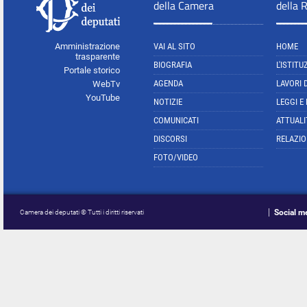
della Camera
della 
Amministrazione
VAI AL SITO
HOME
trasparente
BIOGRAFIA
L'ISTITU
Portale storico
AGENDA
LAVORI 
WebTv
YouTube
NOTIZIE
LEGGI E
COMUNICATI
ATTUALI
DISCORSI
RELAZIO
FOTO/VIDEO
Social m
Camera dei deputati © Tutti i diritti riservati