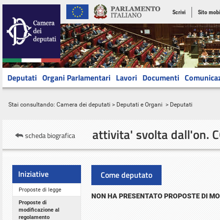
Scrivi
Sito mobi
Deputati
Organi Parlamentari
Lavori
Documenti
Comunica
Stai consultando:
Camera dei deputati
>
Deputati e Organi
> Deputati
attivita' svolta
dall'on.
scheda biografica
Iniziative
Come deputato
Proposte di legge
NON HA PRESENTATO PROPOSTE DI M
Proposte di
modificazione al
regolamento