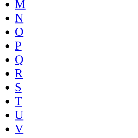
M
N
O
P
Q
R
S
T
U
V