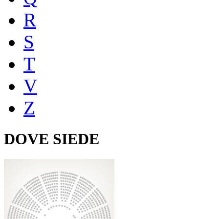
R
S
T
V
Z
DOVE SIEDE