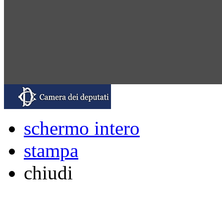
schermo intero
stampa
chiudi