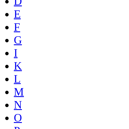
D
E
F
G
I
K
L
M
N
O