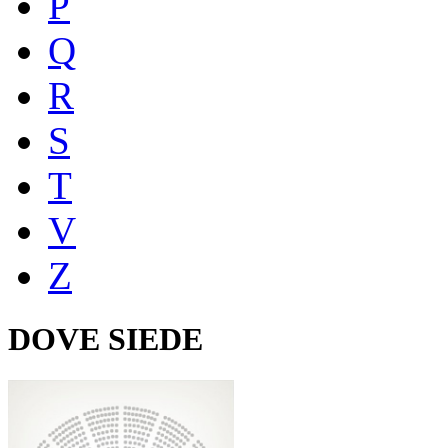
P
Q
R
S
T
V
Z
DOVE SIEDE