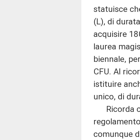
statuisce che
(L), di durat
acquisire 180
laurea magis
biennale, pe
CFU. Al ricor
istituire anc
unico, di du
Ricorda che 
regolamento, 
comunque den