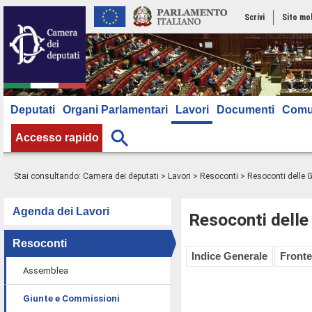
Scrivi
Sito mo
Deputati
Organi Parlamentari
Lavori
Documenti
Comu
Accesso rapido
Stai consultando:
Camera dei deputati
>
Lavori
>
Resoconti
>
Resoconti delle 
Agenda dei Lavori
Resoconti delle
Resoconti
Indice Generale
Fronte
Assemblea
Giunte e Commissioni