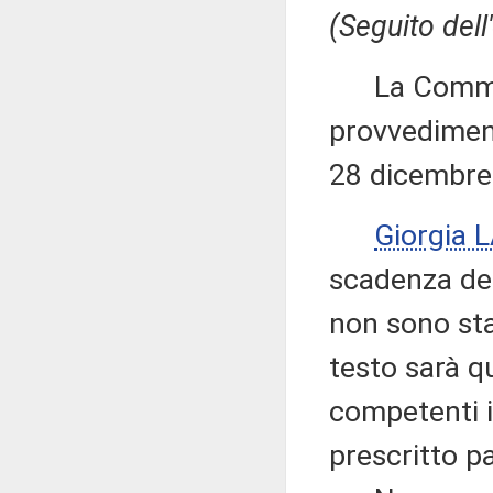
(Seguito dell
La Commiss
provvediment
28 dicembre
Giorgia 
scadenza del
non sono sta
testo sarà q
competenti i
prescritto p