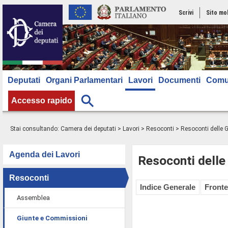
Scrivi
Sito mo
Deputati
Organi Parlamentari
Lavori
Documenti
Comu
Accesso rapido
Stai consultando:
Camera dei deputati
>
Lavori
>
Resoconti
>
Resoconti delle 
Agenda dei Lavori
Resoconti delle
Resoconti
Indice Generale
Fronte
Assemblea
Giunte e Commissioni