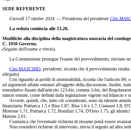
SEDE REFERENTE
Giovedì 17 ottobre 2024. — Presidenza del presidente
Ciro MAS
La seduta comincia alle 13.20.
Modifiche alla disciplina della magistratura onoraria del conting
C. 1950 Governo.
(Seguito dell'esame e rinvio).
La Commissione prosegue l'esame del provvedimento, rinviato nell
Ciro MASCHIO
,
presidente
, ricorda che il provvedimento risult
allegato)
.
Con riguardo ai profili di ammissibilità, ricorda che l'articolo 89, c
ad argomenti affatto estranei all'oggetto della discussione. Inoltre, tr
emendative fissato dall'articolo 123-
bis
, comma 3-
bis
, del Regolament
minori entrate, come definiti dalla legislazione vigente sul bilancio e s
Avverte, quindi, che, tutto ciò considerato, sono da ritenere ammissibi
finanziaria: Patriarca 1.5 e Bisa 1.87, Bisa 1.6 e 1.7, Gianassi 1.8, D'O
Morrone 1.71, Patriarca 1.72, Bonifazi 1.74, D'Orso 1.75, gli identici 
Matone 2.01.
Comunica che l'eventuale richiesta di riesame potrà essere avanzata 
Non essendovi richieste di intervento, rinvia il seguito ad altra sed