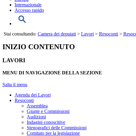
Internazionale
Accesso rapido
Stai consultando:
Camera dei deputati
>
Lavori
>
Resoconti
>
Resoco
INIZIO CONTENUTO
LAVORI
MENU DI NAVIGAZIONE DELLA SEZIONE
Salta il menu
Agenda dei Lavori
Resoconti
Assemblea
Giunte e Commissioni
Audizioni
Indagini conoscitive
Stenografici delle Commissioni
Comitato per la legislazione