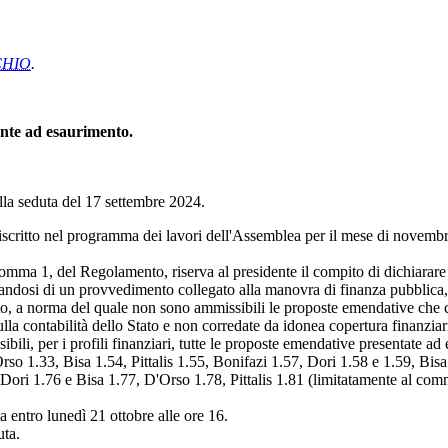
CHIO
.
ente ad esaurimento.
a seduta del 17 settembre 2024.
a iscritto nel programma dei lavori dell'Assemblea per il mese di nove
omma 1, del Regolamento, riserva al presidente il compito di dichiarare i
attandosi di un provvedimento collegato alla manovra di finanza pubblica, 
o, a norma del quale non sono ammissibili le proposte emendative che co
ulla contabilità dello Stato e non corredate da idonea copertura finanziar
li, per i profili finanziari, tutte le proposte emendative presentate ad 
rso 1.33, Bisa 1.54, Pittalis 1.55, Bonifazi 1.57, Dori 1.58 e 1.59, Bisa 1
Dori 1.76 e Bisa 1.77, D'Orso 1.78, Pittalis 1.81 (limitatamente al comma
entro lunedì 21 ottobre alle ore 16.
uta.