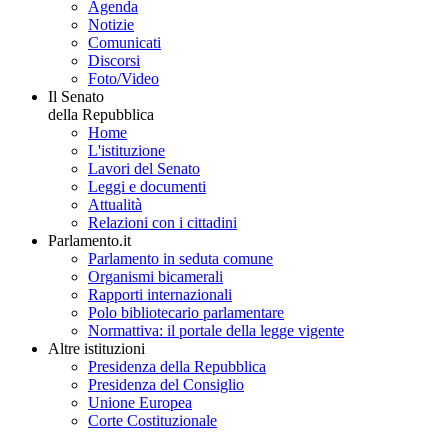
Agenda
Notizie
Comunicati
Discorsi
Foto/Video
Il Senato
della Repubblica
Home
L'istituzione
Lavori del Senato
Leggi e documenti
Attualità
Relazioni con i cittadini
Parlamento.it
Parlamento in seduta comune
Organismi bicamerali
Rapporti internazionali
Polo bibliotecario parlamentare
Normattiva: il portale della legge vigente
Altre istituzioni
Presidenza della Repubblica
Presidenza del Consiglio
Unione Europea
Corte Costituzionale