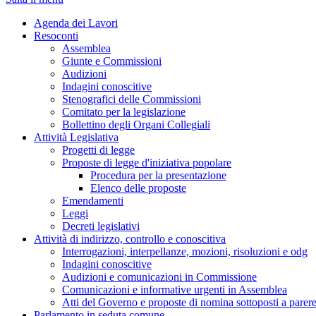
Agenda dei Lavori
Resoconti
Assemblea
Giunte e Commissioni
Audizioni
Indagini conoscitive
Stenografici delle Commissioni
Comitato per la legislazione
Bollettino degli Organi Collegiali
Attività Legislativa
Progetti di legge
Proposte di legge d'iniziativa popolare
Procedura per la presentazione
Elenco delle proposte
Emendamenti
Leggi
Decreti legislativi
Attività di indirizzo, controllo e conoscitiva
Interrogazioni, interpellanze, mozioni, risoluzioni e odg
Indagini conoscitive
Audizioni e comunicazioni in Commissione
Comunicazioni e informative urgenti in Assemblea
Atti del Governo e proposte di nomina sottoposti a parer
Parlamento in seduta comune