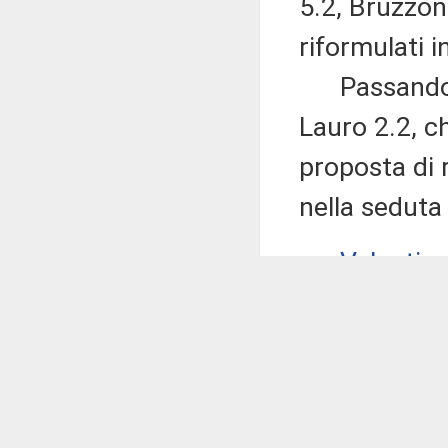
5.2, Bruzzon
riformulati i
Passando, q
Lauro 2.2, c
proposta di 
nella seduta
Valentin
la proposta d
ad uno scopo
dell'emendam
Ciro MA