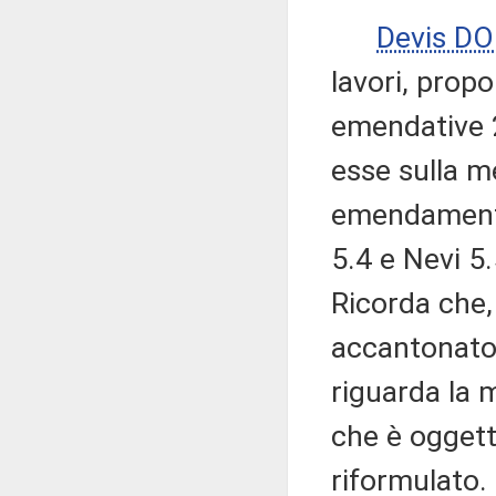
Devis DO
lavori, prop
emendative 2
esse sulla m
emendamenti 
5.4 e Nevi 5.
Ricorda che,
accantonato
riguarda la m
che è ogget
riformulato.