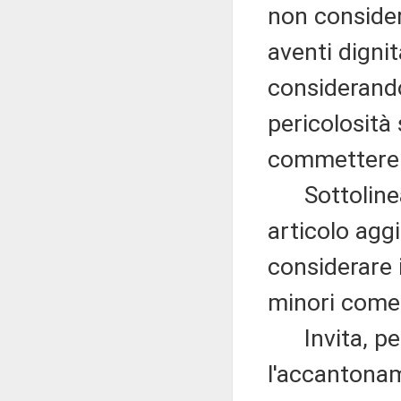
non consider
aventi dignit
considerando 
pericolosità
commettere i
Sottolinea, 
articolo agg
considerare 
minori come
Invita, pert
l'accantona