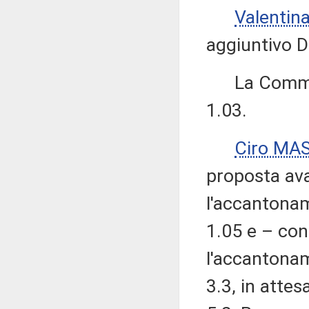
Valentin
aggiuntivo D
La Commiss
1.03.
Ciro MA
proposta ava
l'accantonam
1.05 e – con
l'accantonam
3.3, in atte