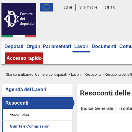
Scrivi
Sito mobile
EN
FR
Deputati
Organi Parlamentari
Lavori
Documenti
Comu
Accesso rapido
Stai consultando:
Camera dei deputati
>
Lavori
>
Resoconti
>
Resoconti delle 
Agenda dei Lavori
Resoconti delle
Resoconti
Indice Generale
Fronte
Assemblea
Giunte e Commissioni