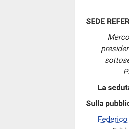
SEDE REFE
Mercol
preside
sottose
P
La sedut
Sulla pubblic
Federic