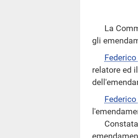
La Commissi
gli emendame
Federic
relatore ed 
dell'emenda
Federic
l'emendament
Constata, q
emendamenti 