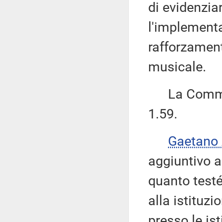
di evidenziar
l'implementa
rafforzament
musicale.
La Commiss
1.59.
Gaetano
aggiuntivo a
quanto testé
alla istituzi
presso le is