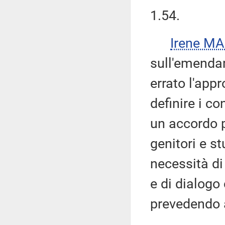
1.54.
Irene M
sull'emenda
errato l'app
definire i c
un accordo p
genitori e st
necessità di
e di dialogo
prevedendo 