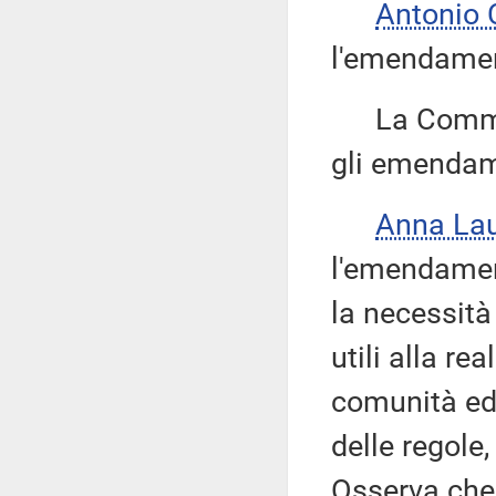
Antonio
l'emendamen
La Commissi
gli emendame
Anna La
l'emendamen
la necessità
utili alla re
comunità edu
delle regole,
Osserva che, 