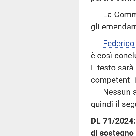
La Commissi
gli emendame
Federic
è così concl
Il testo sar
competenti i
Nessun altr
quindi il se
DL 71/2024: 
di sostegno d