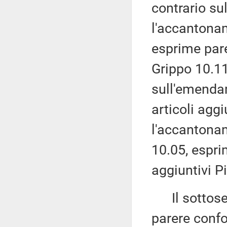
contrario s
l'accantona
esprime pare
Grippo 10.11
sull'emendam
articoli agg
l'accantonam
10.05, espri
aggiuntivi P
Il sottoseg
parere confo