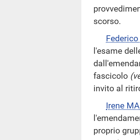
provvediment
scorso.
Federic
l'esame dell
dall'emenda
fascicolo
(v
invito al ritir
Irene M
l'emendament
proprio grup