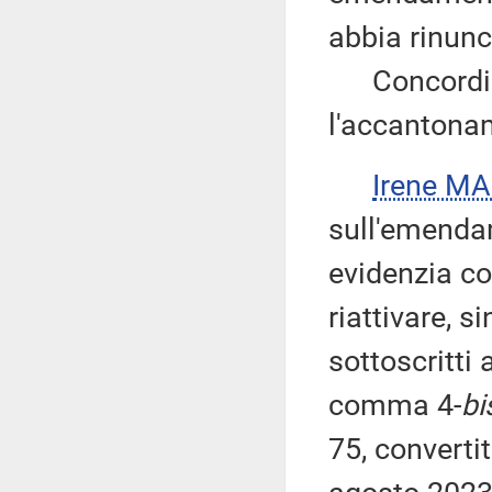
abbia rinunc
Concordi il
l'accantona
Irene M
sull'emendam
evidenzia c
riattivare, s
sottoscritti 
comma 4-
bi
75, converti