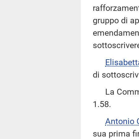
rafforzament
gruppo di a
emendamento 
sottoscriver
Elisabet
di sottoscri
La Commiss
1.58.
Antonio
sua prima fi