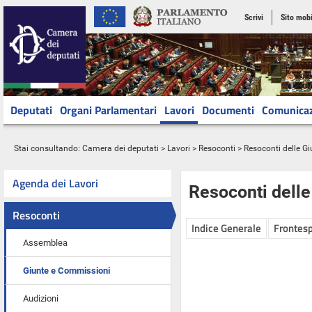
Scrivi
Sito mobi
Deputati
Organi Parlamentari
Lavori
Documenti
Comunica
Stai consultando:
Camera dei deputati
>
Lavori
>
Resoconti
>
Resoconti delle G
Agenda dei Lavori
Resoconti dell
Resoconti
Indice Generale
Frontesp
Assemblea
Giunte e Commissioni
Audizioni