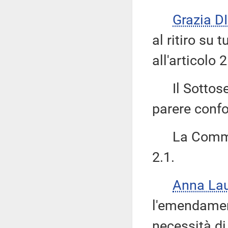
Grazia 
al ritiro su 
all'articolo 2
Il Sottose
parere confo
La Commiss
2.1.
Anna La
l'emendament
necessità di