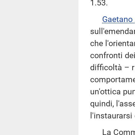
1.53.
Gaetano
sull'emendam
che l'orient
confronti de
difficoltà –
comportamen
un'ottica pu
quindi, l'as
l'instaurarsi
La Commiss