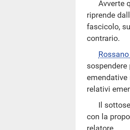
Avverte qui
riprende dal
fascicolo, s
contrario.
Rossano
sospendere 
emendative ri
relativi em
Il sottoseg
con la prop
relatore.