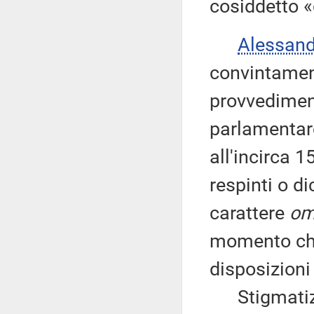
cosiddetto «
Alessan
convintament
provvedimen
parlamentar
all'incirca 
respinti o d
carattere
om
momento che 
disposizioni 
Stigmatizza