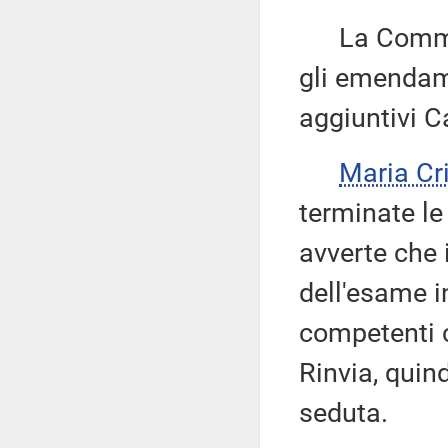
La Commissi
gli emendame
aggiuntivi C
Maria Cr
terminate le
avverte che 
dell'esame i
competenti c
Rinvia, quin
seduta.