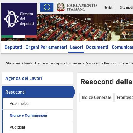
Scrivi
Sito mobi
Deputati
Organi Parlamentari
Lavori
Documenti
Comunica
Stai consultando:
Camera dei deputati
>
Lavori
>
Resoconti
>
Resoconti delle G
Agenda dei Lavori
Resoconti dell
Resoconti
Indice Generale
Frontesp
Assemblea
Giunte e Commissioni
Audizioni