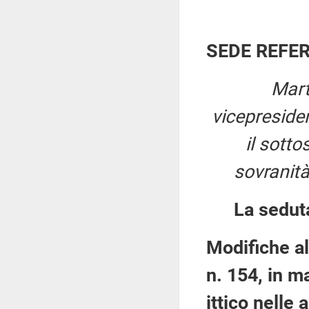
SEDE REFE
Mart
vicepreside
il sotto
sovranità
La sedut
Modifiche al
n. 154, in m
ittico nelle 