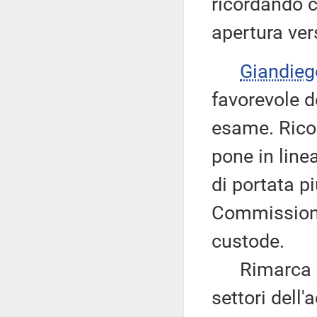
ricordando c
apertura ver
Giandie
favorevole d
esame. Ricor
pone in line
di portata p
Commissione,
custode.
Rimarca la 
settori dell'