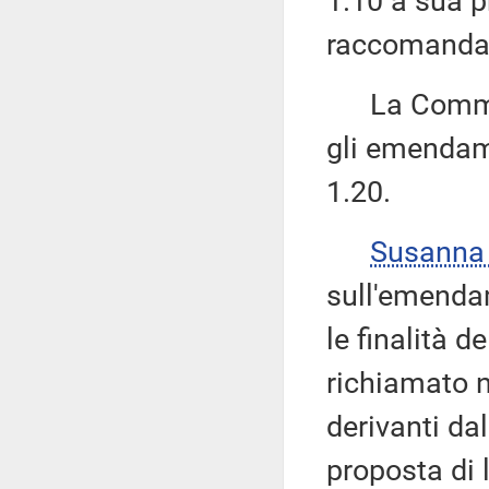
1.10 a sua p
raccomandan
La Commissi
gli emendame
1.20.
Susanna
sull'emenda
le finalità 
richiamato n
derivanti dal
proposta di 