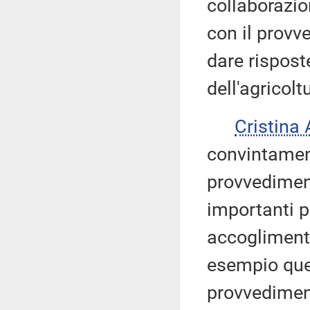
collaborazio
con il provv
dare risposte
dell'agricolt
Cristina
convintament
provvedimen
importanti p
accoglimento
esempio quel
provvedimen