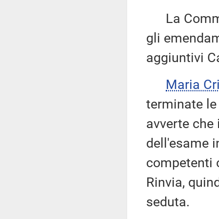
La Commissi
gli emendame
aggiuntivi C
Maria Cr
terminate le
avverte che 
dell'esame i
competenti c
Rinvia, quin
seduta.