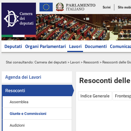
Scrivi
Sito mobi
Deputati
Organi Parlamentari
Lavori
Documenti
Comunica
Stai consultando:
Camera dei deputati
>
Lavori
>
Resoconti
>
Resoconti delle G
Agenda dei Lavori
Resoconti dell
Resoconti
Indice Generale
Frontesp
Assemblea
Giunte e Commissioni
Audizioni