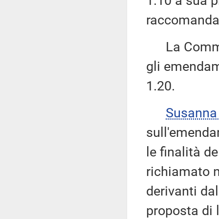
1.10 a sua p
raccomandan
La Commissi
gli emendame
1.20.
Susanna
sull'emenda
le finalità 
richiamato n
derivanti dal
proposta di 