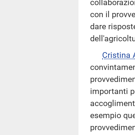
collaborazio
con il provv
dare risposte
dell'agricolt
Cristina
convintament
provvedimen
importanti p
accoglimento
esempio quel
provvedimen