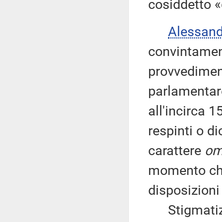
cosiddetto «
Alessan
convintament
provvedimen
parlamentar
all'incirca 
respinti o d
carattere
om
momento che 
disposizioni 
Stigmatizza