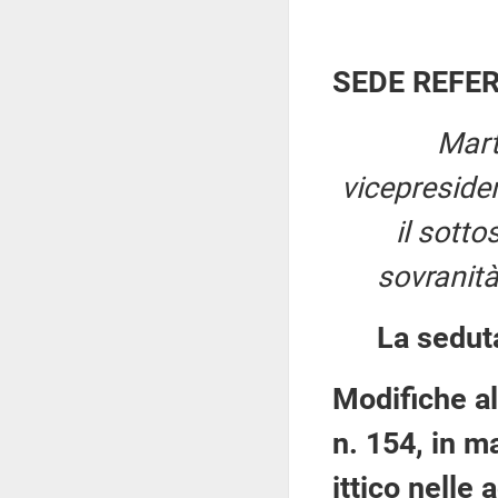
SEDE REFE
Mart
vicepreside
il sotto
sovranità
La sedut
Modifiche al
n. 154, in m
ittico nelle 