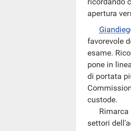
ricordando c
apertura ver
Giandie
favorevole d
esame. Ricor
pone in line
di portata p
Commissione,
custode.
Rimarca la 
settori dell'