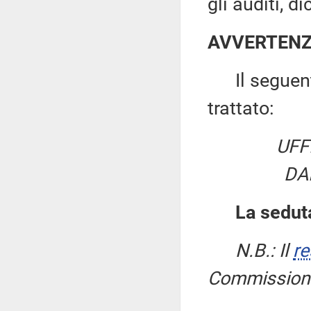
gli auditi, d
AVVERTEN
Il seguente 
trattato:
UFF
DA
La seduta
N.B.: Il
re
Commissione 