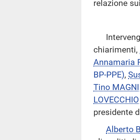
relazione su
Intervengon
chiarimenti,
Annamaria
BP-PPE)
,
Su
Tino MAGNI
LOVECCHIO
presidente d
Alberto