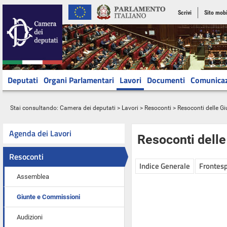
Scrivi
Sito mobi
Deputati
Organi Parlamentari
Lavori
Documenti
Comunica
Stai consultando:
Camera dei deputati
>
Lavori
>
Resoconti
>
Resoconti delle G
Agenda dei Lavori
Resoconti dell
Resoconti
Indice Generale
Frontesp
Assemblea
Giunte e Commissioni
Audizioni