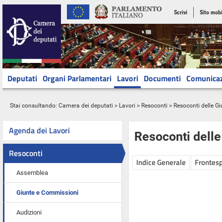
Scrivi
Sito mobi
Deputati
Organi Parlamentari
Lavori
Documenti
Comunica
Stai consultando:
Camera dei deputati
>
Lavori
>
Resoconti
>
Resoconti delle G
Agenda dei Lavori
Resoconti dell
Resoconti
Indice Generale
Frontesp
Assemblea
Giunte e Commissioni
Audizioni