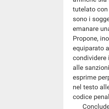
tutelato con
sono i sogget
emanare una
Propone, inol
equiparato a
condividere 
alle sanzion
esprime perp
nel testo all
codice penal
Conclude c