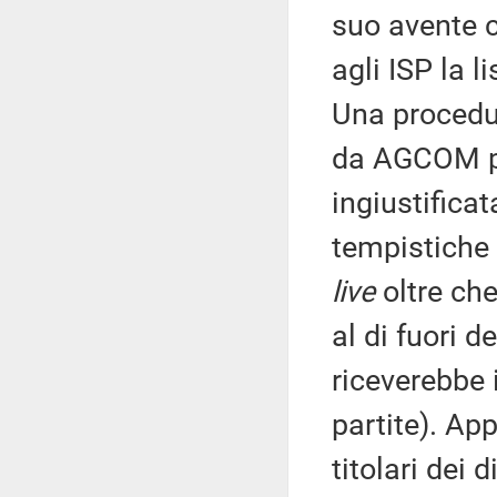
suo avente 
agli ISP la l
Una procedu
da AGCOM pe
ingiustific
tempistiche 
live
oltre ch
al di fuori d
riceverebbe i
partite). Ap
titolari dei 