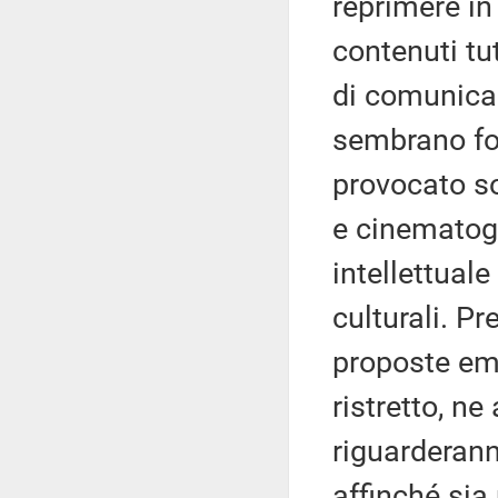
reprimere in
contenuti tut
di comunicaz
sembrano foc
provocato so
e cinematogr
intellettuale
culturali. P
proposte eme
ristretto, n
riguarderanno
affinché sia