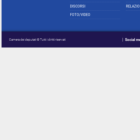
DISCORSI
RELAZIO
FOTO/VIDEO
Social m
Camera dei deputati © Tutti i diritti riservati