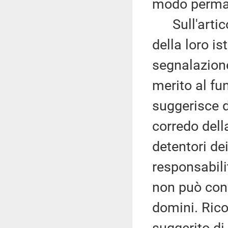
modo perman
Sull'artico
della loro is
segnalazione
merito al fu
suggerisce 
corredo della
detentori dei
responsabil
non può cons
domini. Rico