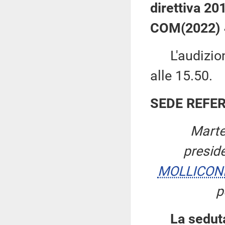
direttiva 20
COM(2022)
L'audizione
alle 15.50.
SEDE REFE
Marte
presid
MOLLICON
p
La sedut