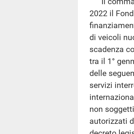
Il comma 7 
2022 il Fondo
finanziamen
di veicoli n
scadenza com
tra il 1° ge
delle seguen
servizi inter
internazional
non soggetti
autorizzati d
decreto legi