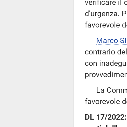
verificare i
d'urgenza. P
favorevole d
Marco S
contrario de
con inadegu
provvedimen
La Commiss
favorevole d
DL 17/2022: 