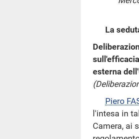
Merco
La sedut
Deliberazion
sull'efficac
esterna dell
(Deliberazio
Piero FA
l'intesa in 
Camera, ai s
regolamento