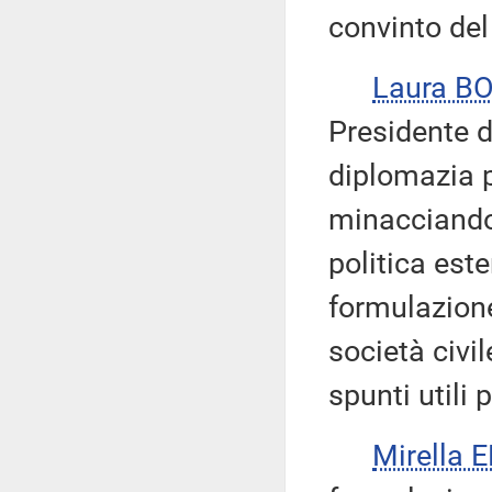
convinto del
Laura B
Presidente d
diplomazia 
minacciando 
politica est
formulazione
società civi
spunti utili 
Mirella 