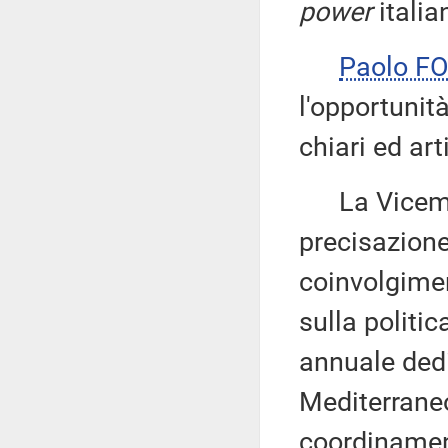
power
italia
Paolo F
l'opportunità
chiari ed art
La Vicemi
precisazion
coinvolgimen
sulla politic
annuale dedi
Mediterraneo 
coordinamen