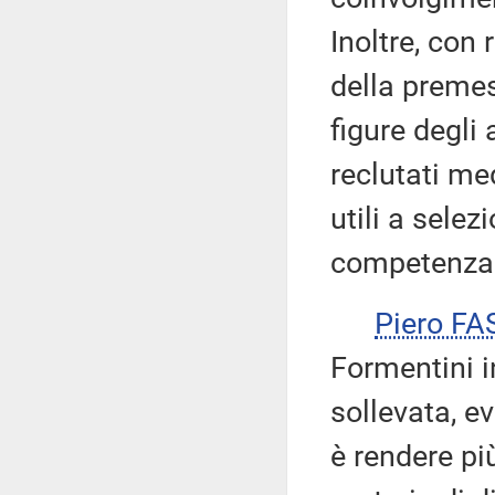
Inoltre, con
della premes
figure degli 
reclutati me
utili a sele
competenza i
Piero FA
Formentini i
sollevata, e
è rendere p