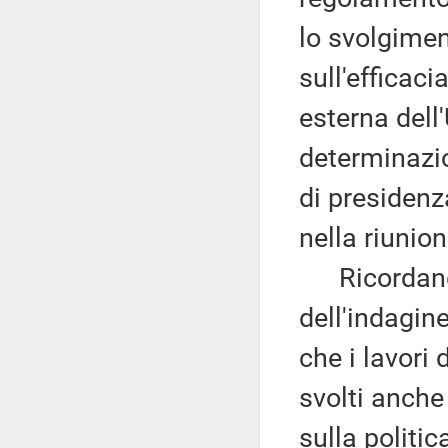
lo svolgimen
sull'efficac
esterna del
determinazio
di presidenz
nella riunio
Ricordando 
dell'indagin
che i lavori
svolti anch
sulla politic