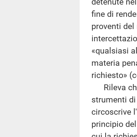
detenute nel
fine di rend
proventi del 
intercettazi
«qualsiasi a
materia pena
richiesto» (c
Rileva che,
strumenti di
circoscrive l
principio del
cui la richi