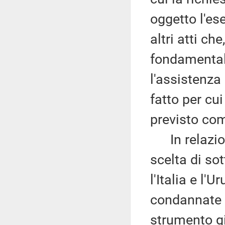
oggetto l'es
altri atti che
fondamentali 
l'assistenza
fatto per cu
previsto com
In relazion
scelta di so
l'Italia e l'
condannate è
strumento gi