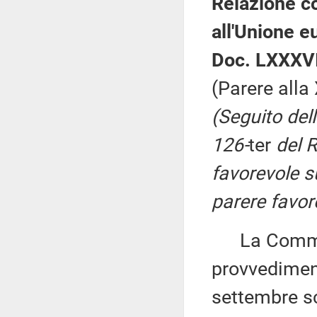
Relazione co
all'Unione eu
Doc. LXXXVII
(Parere all
(Seguito dell
126-
ter
del 
favorevole s
parere favor
La Commiss
provvedimenti
settembre s