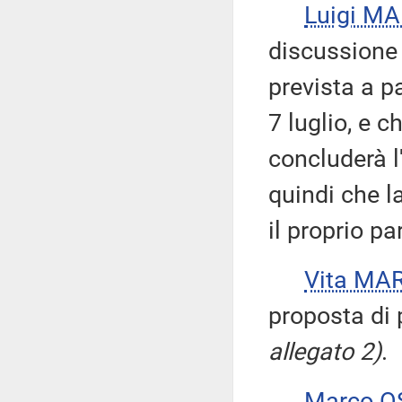
Luigi M
discussione
prevista a p
7 luglio, e 
concluderà l
quindi che 
il proprio pa
Vita MA
proposta di 
allegato 2)
.
Marco 