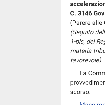
accelerazion
C. 3146 Gov
(Parere alle 
(Seguito del
1-bis, del Re
materia trib
favorevole).
La Commiss
provvediment
scorso.
Massim