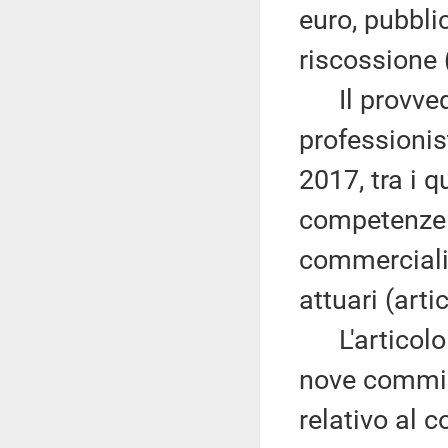
euro, pubbli
riscossione (
Il provvedim
professionist
2017, tra i q
competenze 
commercialis
attuari (arti
L'articolo 
nove commi a
relativo al 