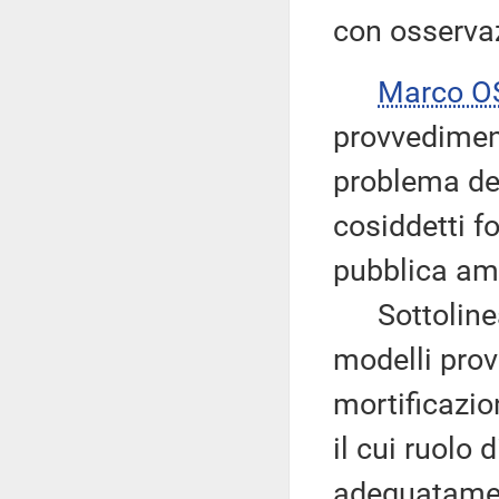
con osserva
Marco 
provvediment
problema dei
cosiddetti fo
pubblica am
Sottolinea 
modelli prove
mortificazion
il cui ruolo 
adeguatamen