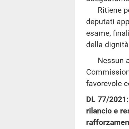
Ritiene per
deputati app
esame, fina
della dignità
Nessun altr
Commissione
favorevole c
DL 77/2021
rilancio e r
rafforzament