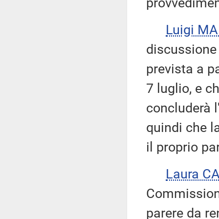
provvedimen
Luigi M
discussione
prevista a p
7 luglio, e 
concluderà l
quindi che 
il proprio pa
Laura C
Commissione 
parere da re