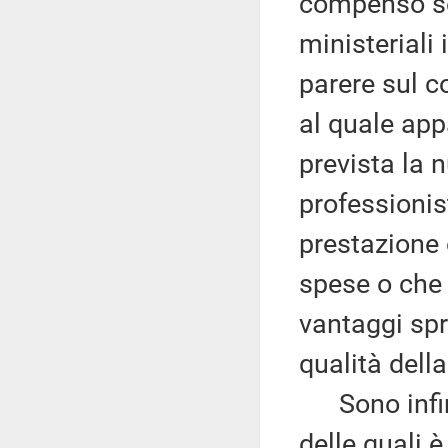
compenso sec
ministeriali 
parere sul c
al quale appa
prevista la n
professionis
prestazione 
spese o che 
vantaggi spr
qualità dell
Sono infine
delle quali è