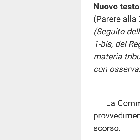
Nuovo testo 
(Parere alla
(Seguito del
1-bis, del Re
materia trib
con osservaz
La Commiss
provvediment
scorso.