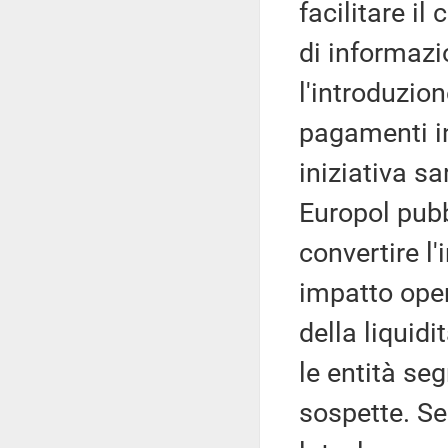
facilitare i
di informazi
l'introduzio
pagamenti in
iniziativa s
Europol pubb
convertire l
impatto oper
della liquid
le entità se
sospette. S