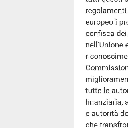
regolamenti 
europeo i pr
confisca dei
nell'Unione 
riconoscimen
Commissione
migliorament
tutte le aut
finanziaria, 
e autorità do
che transfro