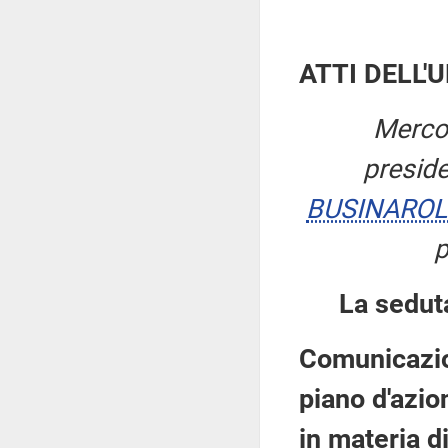
ATTI DELL'
Mercol
presid
BUSINAROL
p
La sedut
Comunicazio
piano d'azio
in materia d