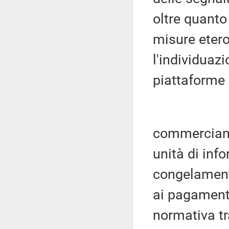
oltre quanto 
misure eter
l'individuazi
piattaforme
commercianti
unità di info
congelamento
ai pagament
normativa t