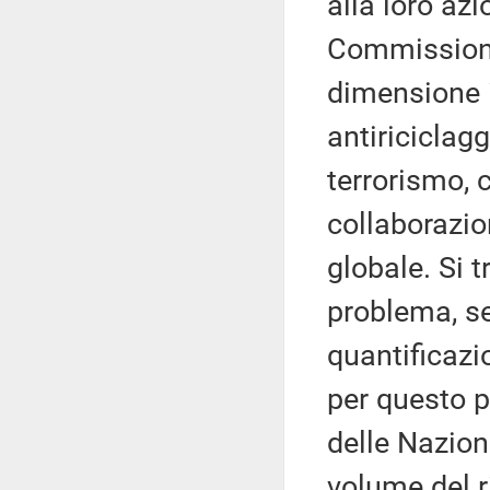
alla loro azi
Commissione
dimensione i
antiriciclag
terrorismo, 
collaborazion
globale. Si t
problema, s
quantificaz
per questo p
delle Nazioni
volume del r