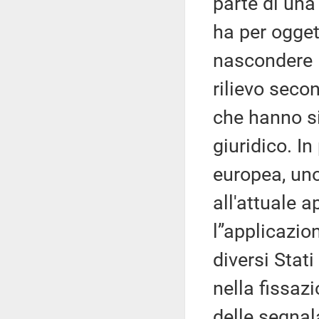
parte di una
ha per ogget
nascondere l
rilievo seco
che hanno si
giuridico. I
europea, uno
all'attuale a
l’’applicazi
diversi Stati
nella fissazi
delle segnal