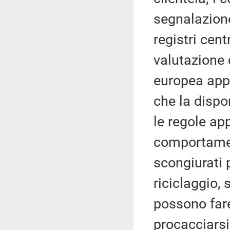
segnalazione; 
registri cen
valutazione
europea appa
che la dispo
le regole ap
comportamen
scongiurati 
riciclaggio,
possono fare
procacciars