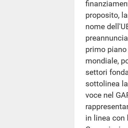
finanziament
proposito, l
nome dell'UE
preannuncia 
primo piano 
mondiale, por
settori fond
sottolinea l
voce nel GAF
rappresentan
in linea con 