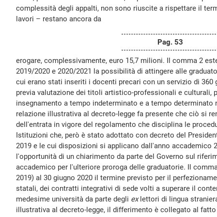
complessità degli appalti, non sono riuscite a rispettare il te
lavori – restano ancora da
Pag. 53
erogare, complessivamente, euro 15,7 milioni. Il comma 2 est
2019/2020 e 2020/2021 la possibilità di attingere alle graduat
cui erano stati inseriti i docenti precari con un servizio di 360 
previa valutazione dei titoli artistico-professionali e culturali, p
insegnamento a tempo indeterminato e a tempo determinato ne
relazione illustrativa al decreto-legge fa presente che ciò si 
dell'entrata in vigore del regolamento che disciplina le proced
Istituzioni che, però è stato adottato con decreto del Presiden
2019 e le cui disposizioni si applicano dall'anno accademico 
l'opportunità di un chiarimento da parte del Governo sul rifer
accademico per l'ulteriore proroga delle graduatorie. Il comma 
2019) al 30 giugno 2020 il termine previsto per il perfezionamen
statali, dei contratti integrativi di sede volti a superare il con
medesime università da parte degli
ex
lettori di lingua stranier
illustrativa al decreto-legge, il differimento è collegato al fatt