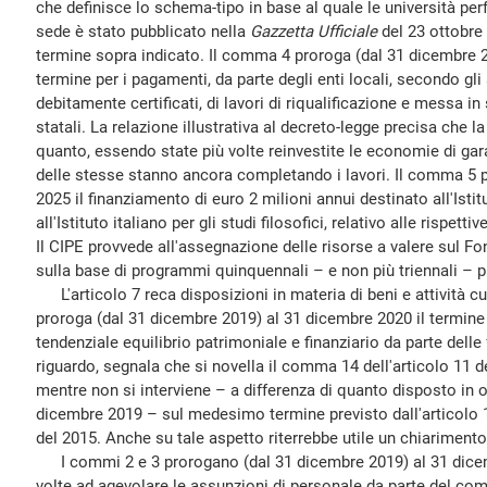
che definisce lo schema-tipo in base al quale le università perfe
sede è stato pubblicato nella
Gazzetta Ufficiale
del 23 ottobre
termine sopra indicato. Il comma 4 proroga (dal 31 dicembre 2
termine per i pagamenti, da parte degli enti locali, secondo gli
debitamente certificati, di lavori di riqualificazione e messa in 
statali. La relazione illustrativa al decreto-legge precisa che l
quanto, essendo state più volte reinvestite le economie di gara,
delle stesse stanno ancora completando i lavori. Il comma 5 p
2025 il finanziamento di euro 2 milioni annui destinato all'Istitu
all'Istituto italiano per gli studi filosofici, relativo alle rispetti
Il CIPE provvede all'assegnazione delle risorse a valere sul Fo
sulla base di programmi quinquennali – e non più triennali – pr
L'articolo 7 reca disposizioni in materia di beni e attività cul
proroga (dal 31 dicembre 2019) al 31 dicembre 2020 il termine 
tendenziale equilibrio patrimoniale e finanziario da parte delle 
riguardo, segnala che si novella il comma 14 dell'articolo 11 d
mentre non si interviene – a differenza di quanto disposto in 
dicembre 2019 – sul medesimo termine previsto dall'articolo 
del 2015. Anche su tale aspetto riterrebbe utile un chiariment
I commi 2 e 3 prorogano (dal 31 dicembre 2019) al 31 dicem
volte ad agevolare le assunzioni di personale da parte del comun