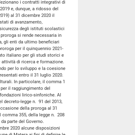
zionano i contratti integrativi di
 2019 e, dunque, a ridosso del
019) al 31 dicembre 2020 il
 stati di avanzamento,
sicurezza degli istituti scolastici
a proroga si rende necessaria in
 gli enti da ultimo beneficiari
roroga per il quinquennio 2021-
to italiano per gli studi storici e
ve attività di ricerca e formazione.
ndo per lo sviluppo e la coesione
esentati entro il 31 luglio 2020.
turali. In particolare, il comma 1
per il raggiungimento del
fondazioni lirico-sinfoniche. Al
el decreto-legge n. 91 del 2013,
occasione della proroga al 31
1 comma 355, della legge n. 208
o da parte del Governo.
bre 2020 alcune disposizioni
e di Matera ai fini di definire le