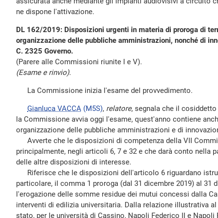
assicurata anche mediante gli impianti audiovisivi a circuito 
ne dispone l'attivazione.
DL 162/2019: Disposizioni urgenti in materia di proroga di termi
organizzazione delle pubbliche amministrazioni, nonché di in
C. 2325 Governo.
(Parere alle Commissioni riunite I e V).
(Esame e rinvio).
La Commissione inizia l'esame del provvedimento.
Gianluca VACCA
(M5S)
,
relatore
, segnala che il cosiddetto
la Commissione avvia oggi l'esame, quest'anno contiene anche
organizzazione delle pubbliche amministrazioni e di innovazio
Avverte che le disposizioni di competenza della VII Commi
principalmente, negli articoli 6, 7 e 32 e che darà conto nella p
delle altre disposizioni di interesse.
Riferisce che le disposizioni dell'articolo 6 riguardano istruz
particolare, il comma 1 proroga (dal 31 dicembre 2019) al 31 
l'erogazione delle somme residue dei mutui concessi dalla Cas
interventi di edilizia universitaria. Dalla relazione illustrativa
stato, per le università di Cassino, Napoli Federico II e Napoli