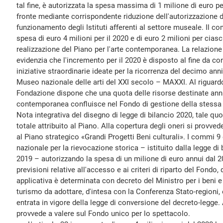
tal fine, è autorizzata la spesa massima di 1 milione di euro per
fronte mediante corrispondente riduzione dell'autorizzazione di
funzionamento degli Istituti afferenti al settore museale. Il c
spesa di euro 4 milioni per il 2020 e di euro 2 milioni per cias
realizzazione del Piano per l'arte contemporanea. La relazione 
evidenzia che l'incremento per il 2020 è disposto al fine da con
iniziative straordinarie ideate per la ricorrenza del decimo anni
Museo nazionale delle arti del XXI secolo – MAXXI. Al riguardo
Fondazione dispone che una quota delle risorse destinate annu
contemporanea confluisce nel Fondo di gestione della stessa 
Nota integrativa del disegno di legge di bilancio 2020, tale quo
totale attribuito al Piano. Alla copertura degli oneri si provved
al Piano strategico «Grandi Progetti Beni culturali». I commi 9
nazionale per la rievocazione storica – istituito dalla legge di 
2019 – autorizzando la spesa di un milione di euro annui dal 20
previsioni relative all'accesso e ai criteri di riparto del Fondo
applicativa è determinata con decreto del Ministro per i beni e le
turismo da adottare, d'intesa con la Conferenza Stato-regioni, e
entrata in vigore della legge di conversione del decreto-legge. Ai
provvede a valere sul Fondo unico per lo spettacolo.