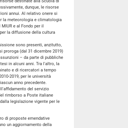
isorse destinate alla Scuola di
essivamente, dunque, le risorse
ioni annui. Al relativo onere si
er la meteorologia e climatologia
al MIUR e al Fondo per il
per la diffusione della cultura
ssione sono presenti, anzitutto,
si proroga (dal 31 dicembre 2019)
assunzioni – da parte di pubbliche
si in alcuni anni. Tra l'altro, la
nato e di ricercatori a tempo
2010-2019, per le università
n ciascun anno precedente.
ll'affidamento del servizio
 del rimborso a Poste italiane
alla legislazione vigente per le
ro di proposte emendative
tuno un aggiornamento della