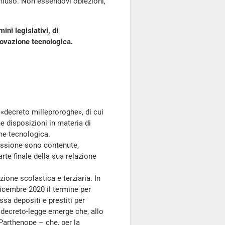
chiuso. Non essendovi obiezioni,
ni legislativi, di
novazione tecnologica.
 «decreto milleproroghe», di cui
 disposizioni in materia di
ne tecnologica.
ssione sono contenute,
arte finale della sua relazione
ione scolastica e terziaria. In
dicembre 2020 il termine per
sa depositi e prestiti per
 al decreto-legge emerge che, allo
 Parthenope – che, per la