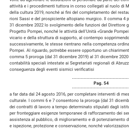
attività e i procedimenti tuttora in corso collegati al ruolo di
della cultura 2019, nonché ai fini del completamento del resta
rioni Sassi e del prospiciente altopiano murgico. Il comma 4 
31 dicembre 2022 lo svolgimento delle funzioni del Direttore g
Progetto Pompei, nonché le attività dell'Unità «Grande Pompei»
vicario e della struttura di supporto, al contempo sopprimendo 
successivamente, le stesse rientrano nella competenza ordina
Pompei. Al riguardo, potrebbe essere opportuno un chiarimento
comma 5 proroga (dal 31 dicembre 2019) al 31 dicembre 2020 
contabilità speciali intestate ai Segretariati regionali di Abru
conseguenza degli eventi sismici verificatisi
Pag. 54
a far data dal 24 agosto 2016, per completare interventi di me
culturale. I commi 6 e 7 consentono la proroga (dal 31 dicemb
dei contratti di lavoro a tempo determinato stipulati dagli istitu
per fronteggiare esigenze temporanee di rafforzamento dei serv
assistenza al pubblico, di miglioramento e di potenziamento degl
e ispezione, protezione e conservazione, nonché valorizzazione 