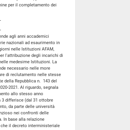
rmine per il completamento dei
ende agli anni accademici
orie nazionali ad esaurimento in
giorni nelle Istituzioni AFAM,
er l'attribuzione degli incarichi di
lle medesime Istituzioni. La
rende necessario nelle more
ure di reclutamento nelle stesse
te della Repubblica n. 143 del
2020-2021. Al riguardo, segnala
imento allo stesso anno
3 differisce (dal 31 ottobre
to, da parte delle università
tenzioso nei confronti delle
a. In base alla relazione
o che il decreto interministeriale