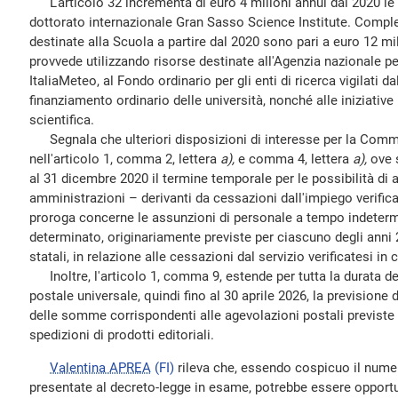
L'articolo 32 incrementa di euro 4 milioni annui dal 2020 le r
dottorato internazionale Gran Sasso Science Institute. Compl
destinate alla Scuola a partire dal 2020 sono pari a euro 12 mil
provvede utilizzando risorse destinate all'Agenzia nazionale p
ItaliaMeteo, al Fondo ordinario per gli enti di ricerca vigilati d
finanziamento ordinario delle università, nonché alle iniziative 
scientifica.
Segnala che ulteriori disposizioni di interesse per la Commi
nell'articolo 1, comma 2, lettera
a),
e comma 4, lettera
a),
ove 
al 31 dicembre 2020 il termine temporale per le possibilità di 
amministrazioni – derivanti da cessazioni dall'impiego verificate
proroga concerne le assunzioni di personale a tempo indetermi
determinato, originariamente previste per ciascuno degli anni 
statali, in relazione alle cessazioni dal servizio verificatesi i
Inoltre, l'articolo 1, comma 9, estende per tutta la durata de
postale universale, quindi fino al 30 aprile 2026, la previsione
delle somme corrispondenti alle agevolazioni postali previste d
spedizioni di prodotti editoriali.
Valentina APREA
(FI)
rileva che, essendo cospicuo il nume
presentate al decreto-legge in esame, potrebbe essere oppor