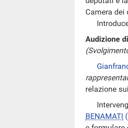
deputati e l
Camera dei 
Introduce, 
Audizione di
(Svolgimento
Gianfra
rappresentan
relazione su
Intervengon
BENAMATI
e formulare 