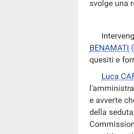
svolge una r
Intervengon
BENAMATI
quesiti e fo
Luca CA
l'amministra
e avverte ch
della seduta
Commissione