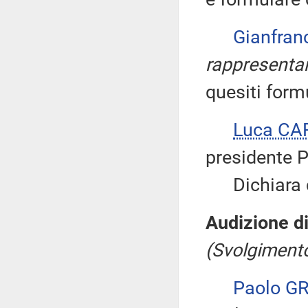
Gianfra
rappresentan
quesiti formu
Luca CA
presidente P
Dichiara qu
Audizione di
(Svolgimento
Paolo G