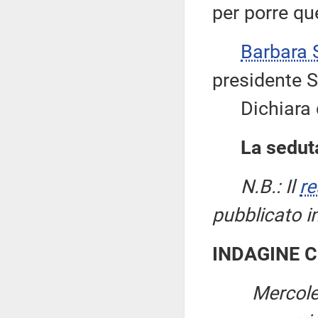
per porre qu
Barbara
presidente S
Dichiara qu
La seduta
N.B.: Il
re
pubblicato i
INDAGINE 
Mercole