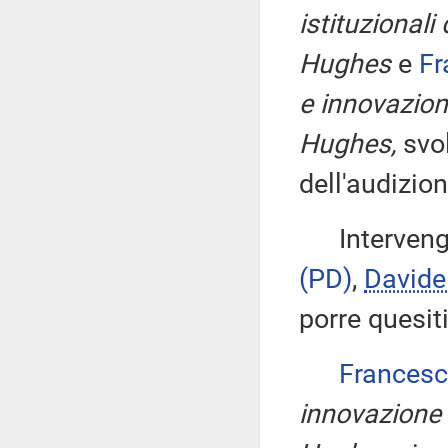
istituzional
Hughes
e
Fr
e innovazio
Hughes,
svo
dell'audizion
Intervengon
(PD)
,
Davide
porre quesit
Frances
innovazione