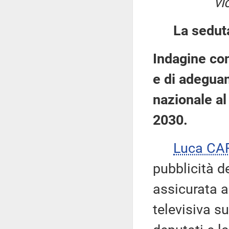
vi
La sedut
Indagine con
e di adegua
nazionale al
2030.
Luca CA
pubblicità d
assicurata a
televisiva s