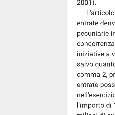
2001).
L'articolo 
entrate deri
pecuniarie i
concorrenza
iniziative a
salvo quant
comma 2, pri
entrate pos
nell'eserciz
l'importo di 