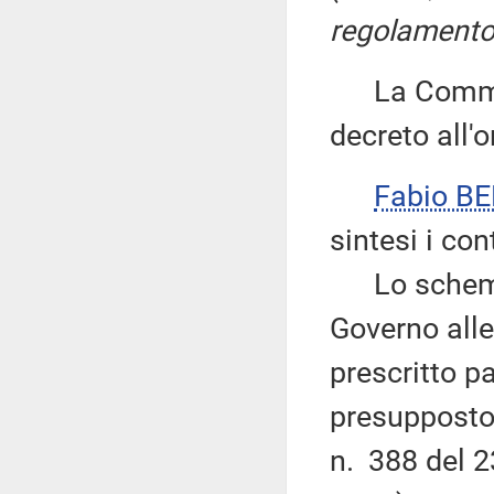
regolamento, 
La Commiss
decreto all'o
Fabio B
sintesi i co
Lo schema d
Governo alle
prescritto p
presupposto 
n. 388 del 2