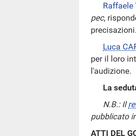
Raffaele
pec
, rispond
precisazioni
Luca CA
per il loro i
l'audizione.
La seduta
N.B.: Il
re
pubblicato i
ATTI DEL 