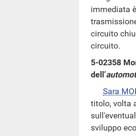
immediata è
trasmissione
circuito chiu
circuito.
5-02358 More
dell’
automot
Sara M
titolo, volt
sull'eventua
sviluppo eco