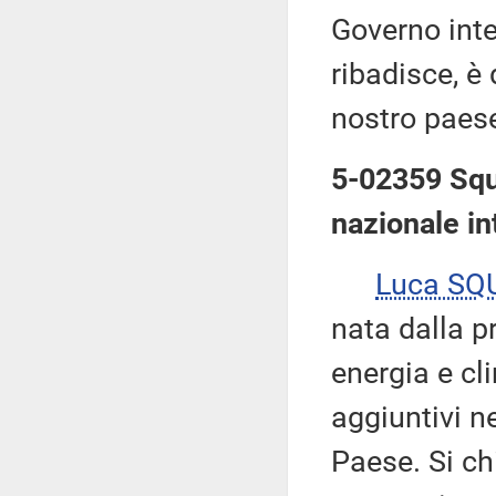
Governo inte
ribadisce, è 
nostro paes
5-02359 Sque
nazionale int
Luca SQ
nata dalla p
energia e cl
aggiuntivi n
Paese. Si ch