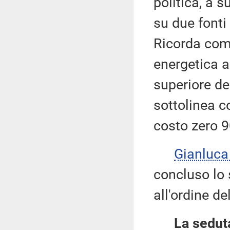
politica, a s
su due fonti 
Ricorda come 
energetica a
superiore de
sottolinea c
costo zero 
Gianluc
concluso lo 
all'ordine de
La seduta