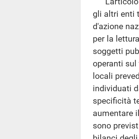
L'articolo 3
gli altri ent
d'azione nazi
per la lettur
soggetti pubb
operanti sul 
locali preved
individuati 
specificità te
aumentare il 
sono previst
bilanci degli 