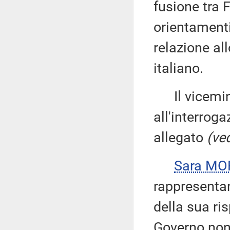
fusione tra 
orientament
relazione al
italiano.
Il vicemin
all'interroga
allegato
(ved
Sara M
rappresentan
della sua ri
Governo non 