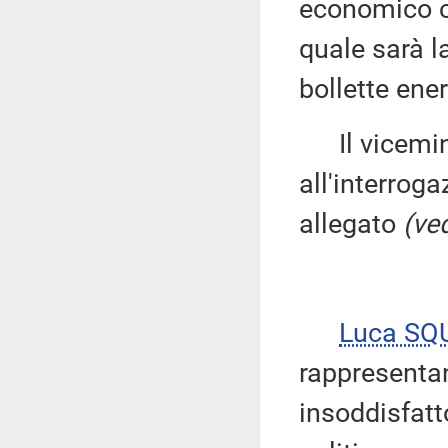
economico co
quale sarà l
bollette ene
Il vicemin
all'interroga
allegato
(ved
Luca SQ
rappresentan
insoddisfatt