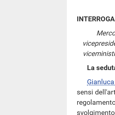
INTERROGA
Merco
vicepresi
viceminist
La sedut
Gianluc
sensi dell'ar
regolamento,
svolgimento 