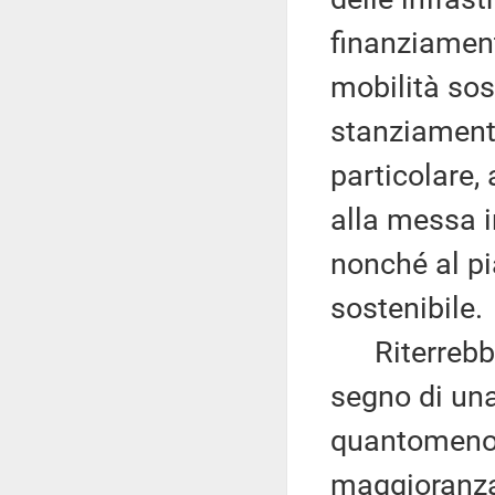
finanziament
mobilità sos
stanziamenti 
particolare, 
alla messa in
nonché al pi
sostenibile.
Riterrebbe,
segno di una
quantomeno 
maggioranza 