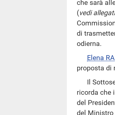
che sarà all
(
vedi allegat
Commissione
di trasmetter
odierna.
Elena R
proposta di r
Il Sottose
ricorda che 
del Presiden
del Ministro