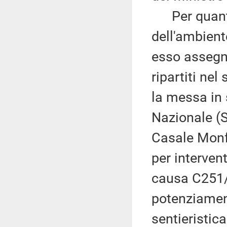
Per quanto 
dell'ambient
esso assegna
ripartiti ne
la messa in 
Nazionale (S
Casale Monfe
per intervent
causa C251/1
potenziament
sentieristica