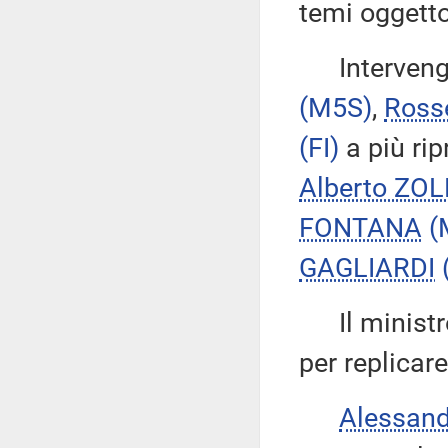
temi oggetto
Intervengo
(M5S)
,
Ross
(FI)
a più rip
Alberto ZOL
FONTANA
(
GAGLIARDI
Il minist
per replicare
Alessan