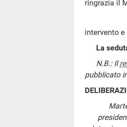
ringrazia il 
intervento e
La seduta
N.B.: Il
re
pubblicato i
DELIBERAZI
Marte
preside