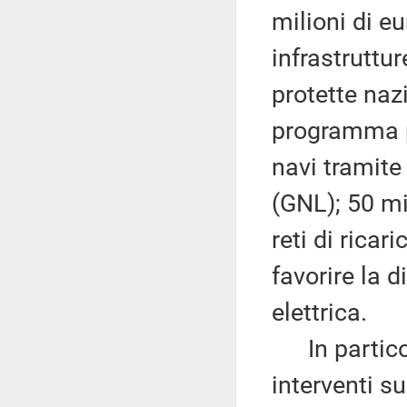
milioni di e
infrastruttu
protette nazi
programma pe
navi tramite 
(GNL); 50 mi
reti di ricar
favorire la d
elettrica.
In particola
interventi s