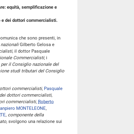
re: equità, semplificazione e
 e dei dottori commercialisti.
 comunica che sono presenti, in
 nazionali
Gilberto Gelosa e
ialisti
, il dottor Pasquale
zionale Commercialisti
; i
,
per il Consiglio nazionale del
e studi tributari del Consiglio
dottori commercialisti
,
Pasquale
 dei dottori commercialisti
,
tori commercialisti
,
Roberto
ianpiero MONTELEONE
,
RTE
,
componente della
ato,
svolgono una relazione sui