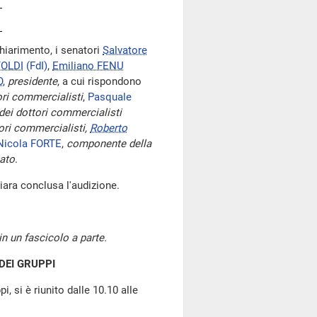
iarimento, i senatori
Salvatore
TOLDI
(FdI)
,
Emiliano FENU
O
,
presidente
, a cui rispondono
ori commercialisti
,
Pasquale
 dei dottori commercialisti
tori commercialisti,
Roberto
Nicola FORTE
,
componente della
iato
.
chiara conclusa l'audizione.
in un fascicolo a parte.
DEI GRUPPI
, si è riunito dalle 10.10 alle