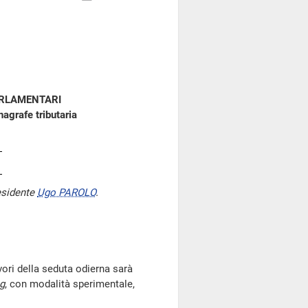
ARLAMENTARI
agrafe tributaria
esidente
Ugo PAROLO
.
vori della seduta odierna sarà
g
, con modalità sperimentale,