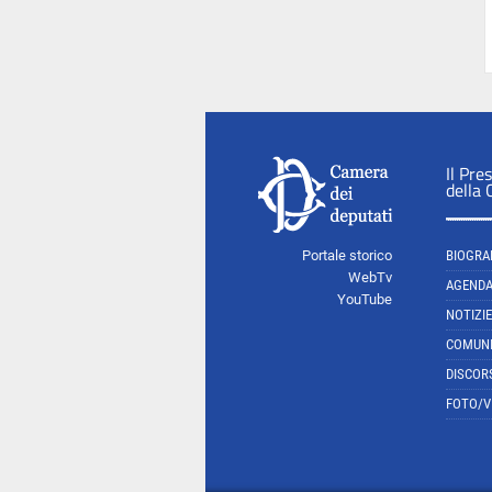
Il Pre
della
Portale storico
BIOGRA
WebTv
AGEND
YouTube
NOTIZIE
COMUNI
DISCOR
FOTO/V