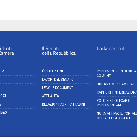
sidente
Il Senato
Parlamento.it
 Camera
della Repubblica
FIA
L'ISTITUZIONE
PARLAMENTO IN SEDUTA
COMUNE
A
LAVORI DEL SENATO
ORGANISMI BICAMERALI
LEGGI E DOCUMENTI
RAPPORTI INTERNAZIONA
CATI
ATTUALITÀ
POLO BIBLIOTECARIO
SI
RELAZIONI CON I CITTADINI
PARLAMENTARE
IDEO
NORMATTIVA: IL PORTAL
DELLA LEGGE VIGENTE