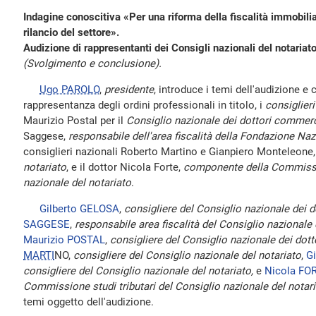
Indagine conoscitiva «Per una riforma della fiscalità immobilia
rilancio del settore».
Audizione di rappresentanti dei Consigli nazionali del notariato
(Svolgimento e conclusione).
Ugo PAROLO
,
presidente
, introduce i temi dell'audizione e
rappresentanza degli ordini professionali in titolo, i
consiglieri
Maurizio Postal per il
Consiglio nazionale dei dottori commerc
Saggese,
responsabile dell'area fiscalità della Fondazione Na
consiglieri nazionali Roberto Martino e Gianpiero Monteleone
notariato
, e il dottor Nicola Forte,
componente della Commission
nazionale del notariato
.
Gilberto GELOSA
,
consigliere del Consiglio nazionale dei 
SAGGESE
,
responsabile area fiscalità del Consiglio nazionale
Maurizio POSTAL
,
consigliere del Consiglio nazionale dei dot
MARTI
NO,
consigliere del Consiglio nazionale del notariato
,
G
consigliere del Consiglio nazionale del notariato,
e
Nicola FO
Commissione studi tributari del Consiglio nazionale del notari
temi oggetto dell'audizione.