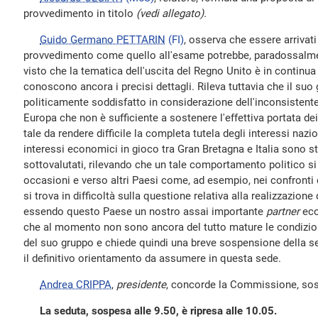
provvedimento in titolo
(vedi allegato).
Guido Germano PETTARIN
(FI)
, osserva che essere arrivati
provvedimento come quello all'esame potrebbe, paradossalmen
visto che la tematica dell'uscita del Regno Unito è in continu
conoscono ancora i precisi dettagli. Rileva tuttavia che il suo
politicamente soddisfatto in considerazione dell'inconsistente 
Europa che non è sufficiente a sostenere l'effettiva portata d
tale da rendere difficile la completa tutela degli interessi nazion
interessi economici in gioco tra Gran Bretagna e Italia sono s
sottovalutati, rilevando che un tale comportamento politico si 
occasioni e verso altri Paesi come, ad esempio, nei confronti de
si trova in difficoltà sulla questione relativa alla realizzazion
essendo questo Paese un nostro assai importante
partner
eco
che al momento non sono ancora del tutto mature le condizion
del suo gruppo e chiede quindi una breve sospensione della se
il definitivo orientamento da assumere in questa sede.
Andrea CRIPPA
,
presidente
, concorde la Commissione, so
La seduta, sospesa alle 9.50, è ripresa alle 10.05.