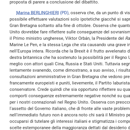
proposta di parere a conclusione del dibattito.
Marina BERLINGHIERI
(PD)
, osserva che, da un punto di v
possibile effettuare valutazioni solo ipotetiche giacché si sa
Gran Bretagna soltanto alla fine di ottobre. Osserva che qua
Unito dovrebbe fare riflettere sulle conseguenze del sovrani
il Primo ministro ungherese, Viktor Orbán, la Presidente del
Ra
Marine Le Pen, e la stessa Lega che sta causando una grave i
nell'Europa intera. Ricorda che la Brexit è il frutto avvelenato 
destra britannica che ha sostenuto la possibilità per il Regno 
meglio con attori quali Cina, Russia e Stati Uniti. Tuttavia seg
lentamente svanendo, come dimostrano, a suo avviso, i risultati
consultazioni amministrative in Gran Bretagna che vedono premi
francamente europeisti e puniti, lievemente, il Partito laburista
conservatore. Crede quindi che sia opportuno riflettere su qu
comporti conseguenze estremamente negative nonché su quan
per i nostri connazionali nel Regno Unito. Osserva con preocc
l'assetto del Governo italiano, che di fronte alle vaste proble
nell'immediato futuro non è ancora noto chi sarà il Ministro pe
occuparsi di tutelare gli interessi italiani e stigmatizza i com
scelte estemporanee della maggioranza dettati dal desiderio 