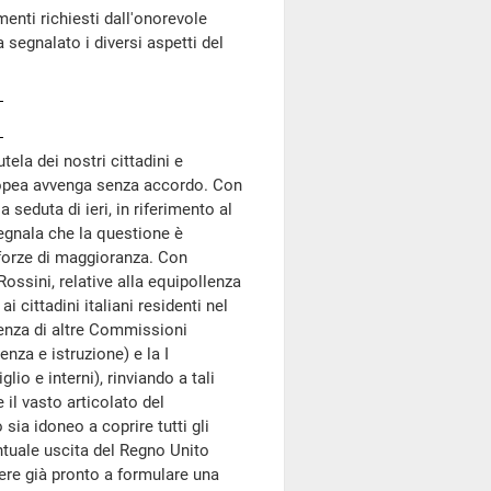
menti richiesti dall'onorevole
ha segnalato i diversi aspetti del
tela dei nostri cittadini e
ropea avvenga senza accordo. Con
 seduta di ieri, in riferimento al
segnala che la questione è
 forze di maggioranza. Con
Rossini, relative alla equipollenza
 ai cittadini italiani residenti nel
tenza di altre Commissioni
nza e istruzione) e la I
io e interni), rinviando a tali
 il vasto articolato del
sia idoneo a coprire tutti gli
ntuale uscita del Regno Unito
ere già pronto a formulare una