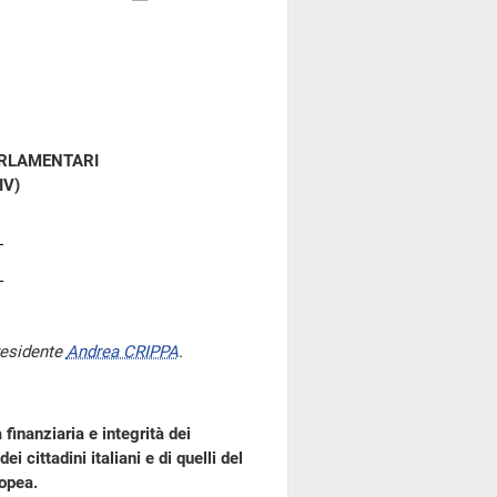
ARLAMENTARI
IV)
residente
Andrea CRIPPA
.
finanziaria e integrità dei
i cittadini italiani e di quelli del
ropea.