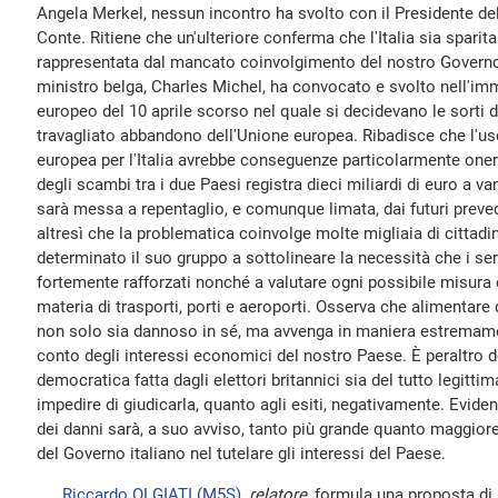
Angela Merkel, nessun incontro ha svolto con il Presidente del
Conte. Ritiene che un'ulteriore conferma che l'Italia sia sparit
rappresentata dal mancato coinvolgimento del nostro Governo 
ministro belga, Charles Michel, ha convocato e svolto nell'imm
europeo del 10 aprile scorso nel quale si decidevano le sorti 
travagliato abbandono dell'Unione europea. Ribadisce che l'us
europea per l'Italia avrebbe conseguenze particolarmente oner
degli scambi tra i due Paesi registra dieci miliardi di euro a v
sarà messa a repentaglio, e comunque limata, dai futuri preved
altresì che la problematica coinvolge molte migliaia di cittadin
determinato il suo gruppo a sottolineare la necessità che i serv
fortemente rafforzati nonché a valutare ogni possibile misura c
materia di trasporti, porti e aeroporti. Osserva che alimenta
non solo sia dannoso in sé, ma avvenga in maniera estremamen
conto degli interessi economici del nostro Paese. È peraltro de
democratica fatta dagli elettori britannici sia del tutto legitt
impedire di giudicarla, quanto agli esiti, negativamente. Evide
dei danni sarà, a suo avviso, tanto più grande quanto maggiore 
del Governo italiano nel tutelare gli interessi del Paese.
Riccardo OLGIATI
(M5S)
,
relatore
, formula una proposta di