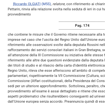
Riccardo OLGIATI
(M5S)
,
relatore
, con riferimento ai chiari
Pettarin, rinvia alla relazione svolta nella seduta di ieri in cui 
provvedimento
Pag. 174
che contiene le misure che il Governo ritiene necessarie alla tu
imprese nel caso che l'uscita del Regno Unito dall'Unione eu
riferimento alle osservazioni svolte dalla deputata Rossini nella
rafforzamento dei servizi consolari italiani in Gran Bretagna, 
all'attenzione della III Commissione su iniziativa delle stesse
riferimento alle altre due questioni evidenziate dalla deputata 
dei titoli di studio e al rilascio della carta d'identità elettronica
Regno Unito, rileva che esse afferiscono all'ambito di compe
parlamentari, rispettivamente la VII Commissione (Cultura, scie
Commissione (Affari costituzionali, della Presidenza del Consigl
sedi per un ulteriore approfondimento. Sottolinea, peraltro, che
provvedimento all'esame è assai dettagliato e ritiene che esso 
aspetti problematici che risulterebbero conseguenti ad un'eve
dall'Unione europea senza accordo. Preannuncia quindi di ess