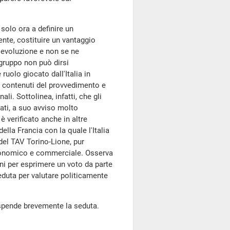
 solo ora a definire un
te, costituire un vantaggio
a evoluzione e non se ne
 gruppo non può dirsi
ruolo giocato dall'Italia in
ei contenuti del provvedimento e
ali. Sottolinea, infatti, che gli
tati, a suo avviso molto
è verificato anche in altre
lla Francia con la quale l'Italia
e del TAV Torino-Lione, pur
nomico e commerciale. Osserva
i per esprimere un voto da parte
duta per valutare politicamente
spende brevemente la seduta.