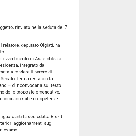
to, rinviato nella seduta del 7
il relatore, deputato Olgiati, ha
to.
l provvedimento in Assemblea a
esidenza, integrato dai
mata a rendere il parere di
 Senato, ferma restando la
dano – di riconvocarla sul testo
one delle proposte emendative,
te incidano sulle competenze
riguardanti la cosiddetta Brexit
lteriori aggiornamenti sugli
in esame.