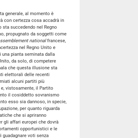
ista generale, al momento è
prà con certezza cosa accadrà in
nto sta succedendo nel Regno
smo, propugnato da soggetti come
ssemblement national
francese,
ncertezza nel Regno Unito e
di una pianta seminata dalla
Unito, da solo, di competere
nala che questa illusione sta
 elettorali delle recenti
ati alcuni partiti più
 e, vistosamente, il Partito
anto il cosiddetto sovranismo
to esso sia dannoso, in specie,
upazione, per quanto riguarda
matiche che si apriranno
r gli affari europei che dovrà
portamenti opportunistici e le
di guadagnare voti senza