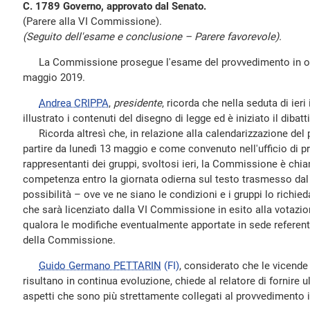
C. 1789 Governo, approvato dal Senato.
(Parere alla VI Commissione).
(Seguito dell'esame e conclusione – Parere favorevole).
La Commissione prosegue l'esame del provvedimento in ogget
maggio 2019.
Andrea CRIPPA
,
presidente
, ricorda che nella seduta di ieri 
illustrato i contenuti del disegno di legge ed è iniziato il dibatti
Ricorda altresì che, in relazione alla calendarizzazione de
partire da lunedì 13 maggio e come convenuto nell'ufficio di pr
rappresentanti dei gruppi, svoltosi ieri, la Commissione è chia
competenza entro la giornata odierna sul testo trasmesso dal
possibilità – ove ve ne siano le condizioni e i gruppi lo richie
che sarà licenziato dalla VI Commissione in esito alla votazi
qualora le modifiche eventualmente apportate in sede referen
della Commissione.
Guido Germano PETTARIN
(FI)
, considerato che le vicende 
risultano in continua evoluzione, chiede al relatore di fornire u
aspetti che sono più strettamente collegati al provvedimento 