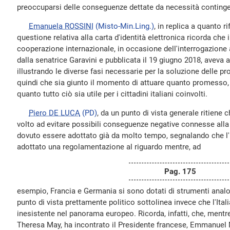
preoccuparsi delle conseguenze dettate da necessità contingen
Emanuela ROSSINI
(Misto-Min.Ling.)
, in replica a quanto ri
questione relativa alla carta d'identità elettronica ricorda che i
cooperazione internazionale, in occasione dell'interrogazione 
dalla senatrice Garavini e pubblicata il 19 giugno 2018, aveva
illustrando le diverse fasi necessarie per la soluzione delle p
quindi che sia giunto il momento di attuare quanto promesso,
quanto tutto ciò sia utile per i cittadini italiani coinvolti.
Piero DE LUCA
(PD)
, da un punto di vista generale ritiene
volto ad evitare possibili conseguenze negative connesse alla
dovuto essere adottato già da molto tempo, segnalando che l'I
adottato una regolamentazione al riguardo mentre, ad
Pag. 175
esempio, Francia e Germania si sono dotati di strumenti analo
punto di vista prettamente politico sottolinea invece che l'Italia,
inesistente nel panorama europeo. Ricorda, infatti, che, mentre
Theresa May, ha incontrato il Presidente francese, Emmanuel 