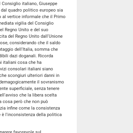
 Consiglio italiano, Giuseppe
a dal quadro politico europeo sia
al vertice informale che il Primo
ediata vigilia del Consiglio
del Regno Unito e del suo
cita del Regno Unito dall'Unione
ose, considerando che il saldo
antaggio dell'Italia, somma che
ibili dazi doganali. Ricorda
i italiani cosa che ha
izi consolari italiani siano
he scongiuri ulteriori danni in
re demagogicamente il sovranismo
te superficiale, senza tenere
ll'avviso che la libera scelta
ima cosa però che non può
nzia infine come la consistenza
è l'inconsistenza della politica
 parere favorevole sul