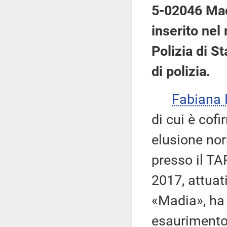
5-02046 Mac
inserito nel
Polizia di S
di polizia.
Fabiana
di cui è cof
elusione no
presso il TAR
2017, attuat
«Madia», ha i
esaurimento 