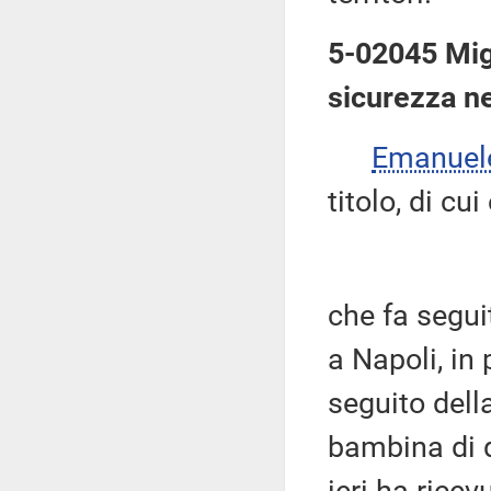
5-02045 Migl
sicurezza nel
Emanuel
titolo, di cui
che fa seguit
a Napoli, in
seguito dell
bambina di q