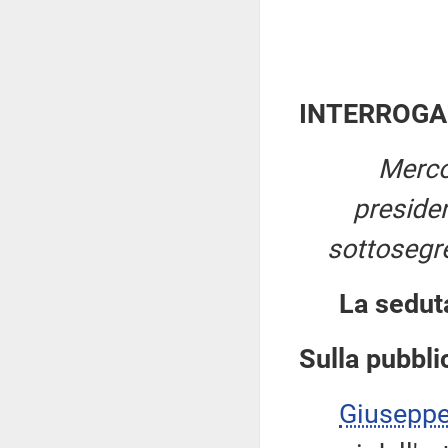
INTERROGA
Merco
preside
sottosegret
La sedut
Sulla pubblic
Giusepp