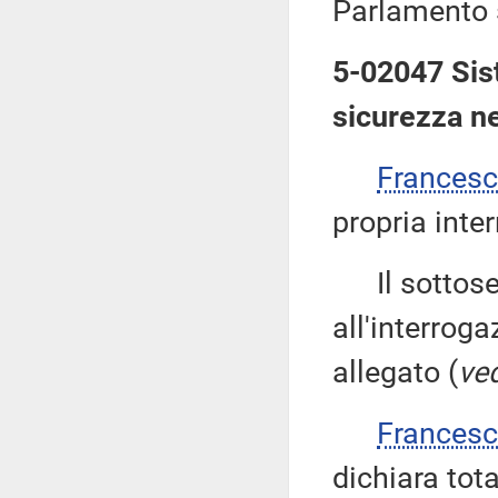
Parlamento 
5-02047 Sist
sicurezza nel
Francesc
propria inte
Il sottose
all'interroga
allegato (
ved
Francesc
dichiara tot