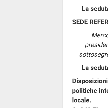
La seduta
SEDE REFE
Merco
preside
sottosegret
La sedut
Disposizioni
politiche int
locale.