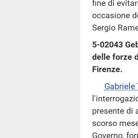
fine di evita
occasione de
Sergio Ramel
5-02043 Gebh
delle forze d
Firenze.
Gabriel
l'interrogazi
presente di 
scorso mese 
Governo, for