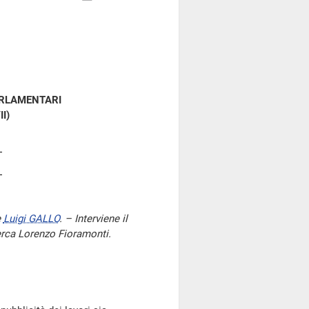
ARLAMENTARI
II)
e
Luigi GALLO
. – Interviene il
icerca Lorenzo Fioramonti.