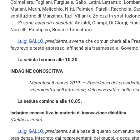
Colmellere, Fogliani, Furgiuele, Gallo, Latini, Lattanzio, Lombar
Mariani, Marin, Melicchio, Nitti, Palmieri, Patelli, Racchella, Sa
sostituzione di Marzana), Tuzi, Villani e Zolezzi in sostituzione
Si sono astenuti i deputati:
Anzaldi, Ciampi, Di Giorgi, Franc
Nardelli, Prestipino, Rossi e Toccafondi.
Luigi GALLO
,
presidente
, avverte che comunicherà alla Pre
favorevole testé espresso, affinché sia trasmesso al Governo.
La seduta termina alle 10.30.
INDAGINE CONOSCITIVA
Mercoledì 6 marzo 2019. — Presidenza del president
viceministro dell'istruzione, dell'università e della r
La seduta comincia alle 10.05.
Indagine conoscitiva in materia di innovazione didattica.
(Deliberazione).
Luigi GALLO
,
presidente
, sulla base di quanto convenuto nel
presidenza, integrato dai rappresentanti dei gruppi, e acquisita 