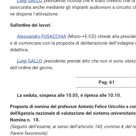
Luigi GALLO
,
presidente
, ricorda che è stato chiesto che la 
assicurata anche mediante gli impianti audiovisivi a circuito 
ne dispone l'attivazione.
Sull'ordine dei lavori.
Alessandro FUSACCHIA
(Misto-+E-CD) chiede alla presidenz
e di cominciare con la proposta di deliberazione dell'indagine
didattica.
Luigi GALLO
,
presidente
, prende atto che non vi sono obiezi
dell'ordine del giorno.
Pag. 61
La seduta, sospesa alle 10.05, è ripresa alle 10.10.
Proposta di nomina del professor Antonio Felice Uricchio a co
dell'Agenzia nazionale di valutazione del sistema universitario 
Nomina n. 18.
(Seguito dell'esame, ai sensi dell'articolo 143, comma 4, del
Parere favorevole).