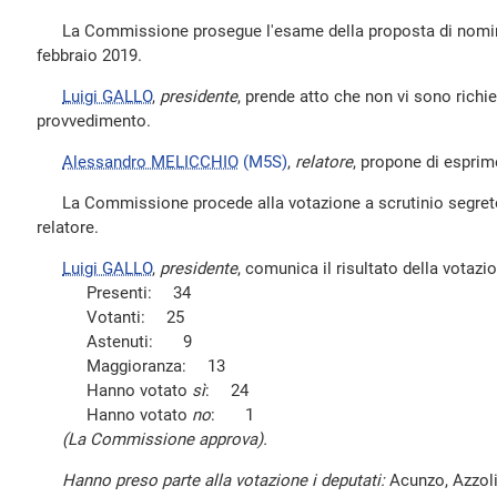
La Commissione prosegue l'esame della proposta di nomina, 
febbraio 2019.
Luigi GALLO
,
presidente
, prende atto che non vi sono richie
provvedimento.
Alessandro MELICCHIO
(M5S)
,
relatore
, propone di esprim
La Commissione procede alla votazione a scrutinio segreto 
relatore.
Luigi GALLO
,
presidente
, comunica il risultato della votazi
Presenti: 34
Votanti: 25
Astenuti: 9
Maggioranza: 13
Hanno votato
sì
: 24
Hanno votato
no
: 1
(La Commissione approva).
Hanno preso parte alla votazione i deputati:
Acunzo, Azzolin