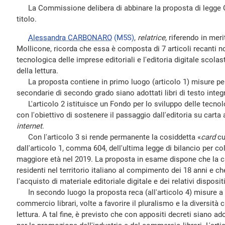
La Commissione delibera di abbinare la proposta di legge C.
titolo.
Alessandra CARBONARO
(M5S)
,
relatrice,
riferendo in meri
Mollicone, ricorda che essa è composta di 7 articoli recanti 
tecnologica delle imprese editoriali e l'editoria digitale scola
della lettura.
La proposta contiene in primo luogo (articolo 1) misure per
secondarie di secondo grado siano adottati libri di testo integ
L'articolo 2 istituisce un Fondo per lo sviluppo delle tecnolog
con l'obiettivo di sostenere il passaggio dall'editoria su carta 
internet
.
Con l'articolo 3 si rende permanente la cosiddetta «
card
cul
dall'articolo 1, comma 604, dell'ultima legge di bilancio per c
maggiore età nel 2019. La proposta in esame dispone che la cart
residenti nel territorio italiano al compimento dei 18 anni e 
l'acquisto di materiale editoriale digitale e dei relativi disposit
In secondo luogo la proposta reca (all'articolo 4) misure a s
commercio librari, volte a favorire il pluralismo e la diversità c
lettura. A tal fine, è previsto che con appositi decreti siano ad