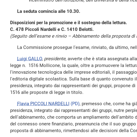
viceministro dell'istruzione, dell'università e della r
La seduta comincia alle 10.30.
Disposizioni per la promozione e il sostegno della lettura.
C. 478 Piccoli Nardelli e C. 1410 Belotti.
(Seguito dell'esame e rinvio – Abbinamento della proposta di 
La Commissione prosegue l'esame, rinviato, da ultimo, nella
Luigi GALLO
,
presidente
, avverte che è stata assegnata al
legge n. 1516 Mollicone, la quale, oltre a promuovere la lettura
l'innovazione tecnologica delle imprese editoriali, il passaggio
l'editoria digitale scolastica. Sulla base di quanto convenuto il
presidenza, integrato dai rappresentanti dei gruppi, propone di
1516 alle proposte di legge in titolo.
Flavia PICCOLI NARDELLI
(PD)
, premesso che, come ha già 
presidenza, integrato dai rappresentanti dei gruppi, nutre perpl
dell'abbinamento, che comporta un ampliamento dell'ambito d
del connesso onere finanziario, preannuncia che il suo gruppo 
proposta di abbinamento, rimettendosi alle decisioni della C