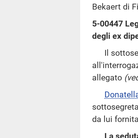
Bekaert di F
5-00447 Legna
degli ex dip
Il sottose
all'interroga
allegato
(ved
Donatell
sottosegreta
da lui fornit
La seduta