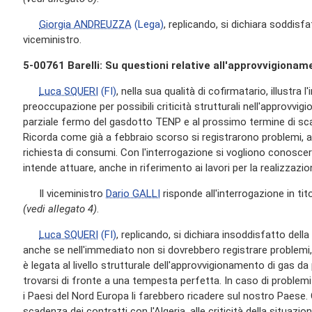
Giorgia ANDREUZZA
(Lega)
, replicando, si dichiara soddisfa
viceministro.
5-00761 Barelli: Su questioni relative all'approvvigionam
Luca SQUERI
(FI)
, nella sua qualità di cofirmatario, illustra l
preoccupazione per possibili criticità strutturali nell'approvvig
parziale fermo del gasdotto TENP e al prossimo termine di scad
Ricorda come già a febbraio scorso si registrarono problemi, 
richiesta di consumi. Con l'interrogazione si vogliono conoscere
intende attuare, anche in riferimento ai lavori per la realizzaz
Il viceministro
Dario GALLI
risponde all'interrogazione in tito
(vedi allegato 4)
.
Luca SQUERI
(FI)
, replicando, si dichiara insoddisfatto della
anche se nell'immediato non si dovrebbero registrare problemi
è legata al livello strutturale dell'approvvigionamento di gas da par
trovarsi di fronte a una tempesta perfetta. In caso di problem
i Paesi del Nord Europa li farebbero ricadere sul nostro Paese.
scadenza dei contratti con l'Algeria, alle criticità della situazio