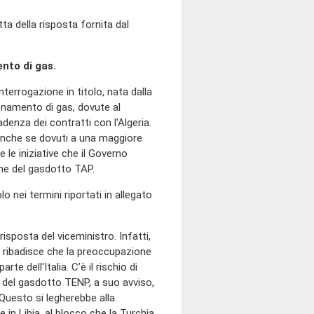
tta della risposta fornita dal
ento di gas.
'interrogazione in titolo, nata dalla
ionamento di gas, dovute al
enza dei contratti con l'Algeria.
anche se dovuti a una maggiore
 le iniziative che il Governo
ione del gasdotto TAP.
lo nei termini riportati in allegato
 risposta del viceministro. Infatti,
, ribadisce che la preoccupazione
te dell'Italia. C’è il rischio di
i del gasdotto TENP, a suo avviso,
 Questo si legherebbe alla
ne in Libia, al blocco che la Turchia