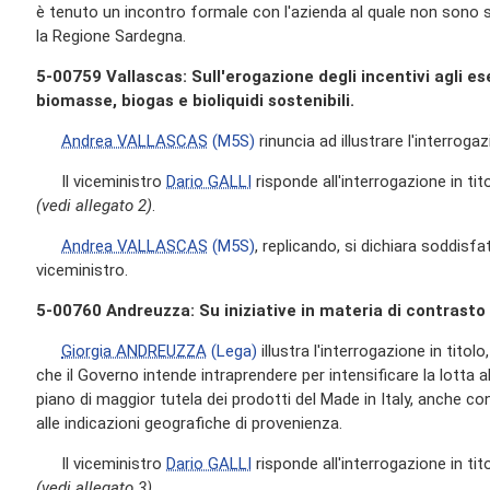
è tenuto un incontro formale con l'azienda al quale non sono st
la Regione Sardegna.
5-00759 Vallascas: Sull'erogazione degli incentivi agli e
biomasse, biogas e bioliquidi sostenibili.
Andrea VALLASCAS
(M5S)
rinuncia ad illustrare l'interrogaz
Il viceministro
Dario GALLI
risponde all'interrogazione in tito
(vedi allegato 2)
.
Andrea VALLASCAS
(M5S)
, replicando, si dichiara soddisfa
viceministro.
5-00760 Andreuzza: Su iniziative in materia di contrasto 
Giorgia ANDREUZZA
(Lega)
illustra l'interrogazione in titolo
che il Governo intende intraprendere per intensificare la lotta a
piano di maggior tutela dei prodotti del Made in Italy, anche con
alle indicazioni geografiche di provenienza.
Il viceministro
Dario GALLI
risponde all'interrogazione in tito
(vedi allegato 3)
.