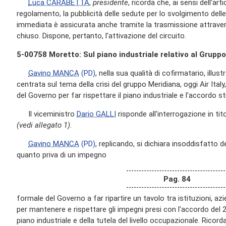
Luca CARABETTA
,
presidente
, ricorda che, ai sensi dell'art
regolamento, la pubblicità delle sedute per lo svolgimento delle
immediata è assicurata anche tramite la trasmissione attravers
chiuso. Dispone, pertanto, l'attivazione del circuito.
5-00758 Moretto: Sul piano industriale relativo al Gruppo
Gavino MANCA
(PD)
, nella sua qualità di cofirmatario, illust
centrata sul tema della crisi del gruppo Meridiana, oggi Air Italy
del Governo per far rispettare il piano industriale e l'accordo st
Il viceministro
Dario GALLI
risponde all'interrogazione in tito
(vedi allegato 1)
.
Gavino MANCA
(PD)
, replicando, si dichiara insoddisfatto de
quanto priva di un impegno
Pag. 84
formale del Governo a far ripartire un tavolo tra istituzioni, a
per mantenere e rispettare gli impegni presi con l'accordo del 20
piano industriale e della tutela del livello occupazionale. Ricorda,