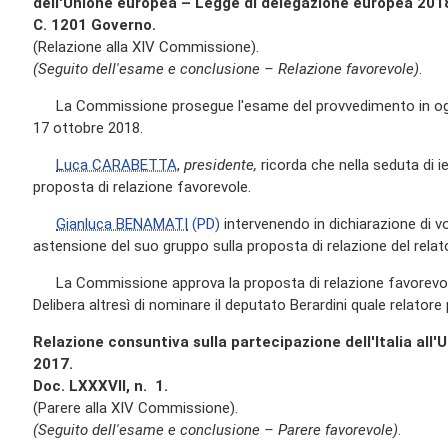
dell'Unione europea – Legge di delegazione europea 201
C. 1201 Governo.
(Relazione alla XIV Commissione).
(Seguito dell'esame e conclusione – Relazione favorevole)
.
La Commissione prosegue l'esame del provvedimento in ogget
17 ottobre 2018.
Luca CARABETTA
,
presidente,
ricorda che nella seduta di i
proposta di relazione favorevole.
Gianluca BENAMATI
(PD)
intervenendo in dichiarazione di v
astensione del suo gruppo sulla proposta di relazione del relat
La Commissione approva la proposta di relazione favorevole
Delibera altresì di nominare il deputato Berardini quale relato
Relazione consuntiva sulla partecipazione dell'Italia all'
2017.
Doc. LXXXVII, n. 1.
(Parere alla XIV Commissione).
(Seguito dell'esame e conclusione – Parere favorevole)
.